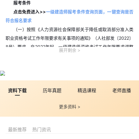
报考条件
点击免费进入>>
一级建造师报考条件查询页面，一键查询是否
符合报名要求
（一）按照《人力资源社会保障部关于降低或取消部分准入类
职业资格考试工作年限要求有关事项的通知》（人社部发〔2022〕
8号）要求，自2022年起，一级建造师资格考试工作年限要求调整
展开剩余
如下：
1.取得工程类或工程经济类专业大学专科学历，从事建设工程
项目施工管理工作满4年。
2.取得工学门类、管理科学与工程类专业大学本科学历，从事
资料下载
历年真题
精选课程
老师直播
建设工程项目施工管理工作满3年。
3.取得工学门类、管理科学与工程类专业硕士学位，从事建设
更多资料 >
工程项目施工管理工作满2年。
4.取得工学门类、管理科学与工程类专业博士学位，从事建设
工程项目施工管理工作满1年。
最新推荐
热门资讯
（二）《关于印发〈建造师执业资格考试实施办法〉和〈建造