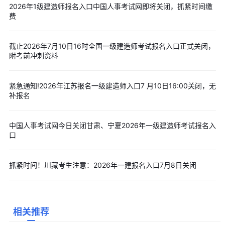
2026年1级建造师报名入口中国人事考试网即将关闭，抓紧时间缴
师执业资格考核认定办法〉》的通知（国人部发〔2004〕16号）
费
第七条：符合《暂行规定》有关报名条件，于2003年12月31日
前，取得原建设部颁发的《建筑业企业一级项目经理资质证书》，
截止2026年7月10日16时全国一级建造师考试报名入口正式关闭，
并符合下列条件之一的人员，可免试《建设工程经济》和《建设工
附考前冲刺资料
程项目管理》2个科目，只参加《建设工程法规及相关知识》和
《专业工程管理与实务》2个科目的考试：1.受聘担任工程或工程经
紧急通知!2026年江苏报名一级建造师入口7 月10日16:00关闭，无
济类高级专业技术职务。2.具有工程类或工程经济类大学专科以上
补报名
学历并从事建设项目施工管理工作满20年。
第八条：已取得一级建造师执业资格证书的人员，也可根据实
中国人事考试网今日关闭甘肃、宁夏2026年一级建造师考试报名入
际工作需要，选择《专业工程管理与实务》科目的相应专业，报名
口
参加考试。
告知承诺制相关要求
抓紧时间！川藏考生注意：2026年一建报名入口7月8日关闭
一级建造师职业资格考试推行报名证明事项告知承诺制（以下
简称告知承诺制，办事指南详见附件1）。根据告知承诺制要求，
报考人员须确定本人符合报名条件，承诺填报的信息（包括个人联
相关推荐
系方式信息）真实、准确、完整、有效，并将承担不实承诺的相关