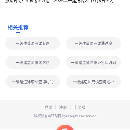
抓紧时间！川藏考生注意：2026年一建报名入口7月8日关闭
点击下方图片
免费领取云私塾7.0-3天体验课
编辑推荐：
相关推荐
2025年全国一级建造师考试报名公告汇总
2025年全国一级建造师考试报名时间及报名入口汇总
一级建造师考试专题
一级建造师考试通过率
2025年各地一建报名、审核、缴费及准考证打印时间大汇总
2025年一级建造师报名缴费时间及费用全国各地汇总
以上是“抓紧时间！2025年青海一级建造师考试报名入口6月23
一级建造师考试信息
一级建造师准考证打印时间
日关闭”相关内容，希望能帮到大家。为考生更好的备考一级建造师
考试，小编准备了精华考点、模拟试题、历年真题和考试大纲，您
一级建造师成绩查询时间
一级建造师成绩查询地址
可点击下方按钮
免费下载
。
登录
｜
注册
｜
电脑版
版权所有©环球网校All Rights Reserved