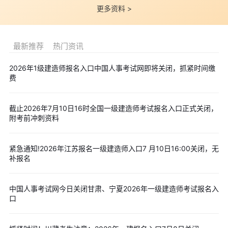
三、考试时间及科目
更多资料 >
9月20日
上午 9:00-11:00 建设工程经济
下午 14:00-17:00 建设工程法规及相关知识
最新推荐
热门资讯
9月21日
2026年1级建造师报名入口中国人事考试网即将关闭，抓紧时间缴
上午 9:00-12:00 建设工程项目管理
费
下午 14:00-18:00 专业工程管理与实务（10个专业）
考试设《建设工程经济》（客观题）、《建设工程法规及相关
截止2026年7月10日16时全国一级建造师考试报名入口正式关闭，
知识》（客观题）、《建设工程项目管理》（客观题）和《专业工
附考前冲刺资料
程管理与实务》（主、客观题混合）4个科目。参加4个科目考试
（级别为考全科）的人员须在连续2个考试年度内通过全部应试科
紧急通知!2026年江苏报名一级建造师入口7 月10日16:00关闭，无
补报名
目，参加2个科目考试（级别为免二科）的人员须在1个考试年度内
通过相应应试科目，方可获得资格证书;参加1个科目考试（级别为
中国人事考试网今日关闭甘肃、宁夏2026年一级建造师考试报名入
增报专业）的人员须取得一级建造师资格证书后方可报名，通过应
口
试科目后方可获得成绩合格证明，该证明作为注册时增加执业专业
类别的依据。