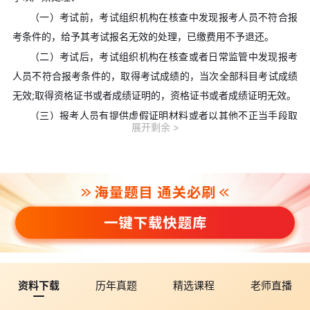
（一）考试前，考试组织机构在核查中发现报考人员不符合报
考条件的，给予其考试报名无效的处理，已缴费用不予退还。
（二）考试后，考试组织机构在核查或者日常监管中发现报考
人员不符合报考条件的，取得考试成绩的，当次全部科目考试成绩
无效;取得资格证书或者成绩证明的，资格证书或者成绩证明无效。
（三）报考人员有提供虚假证明材料或者以其他不正当手段取
展开剩余
得相应资格证书或者成绩证明等严重违纪违规行为的，按照《专业
技术人员资格考试违纪违规行为处理规定》（人社部令第31号）处
理。记入专业技术人员资格考试诚信档案库，纳入全国信用信息共
享平台，向用人单位及社会提供查询，相关记录作为专业技术人员
职业资格证书核发和注册、职称评定的重要参考。考试诚信档案库
记录相关信息视情况向社会公布，并通知当事人所在单位。
（四）报考人员涉嫌犯罪的（包括但不限于伪造、变造、买卖
国家机关公文、证件、印章，伪造公司、企业、事业单位、人民团
资料下载
历年真题
精选课程
老师直播
体印章等），依法移送司法机关。