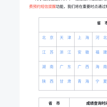
费预约短信提醒
功能，我们将在重要时点通过
省 
北 京
天 津
上 海
河 北
江 苏
浙 江
安 徽
福 建
湖 南
广 东
广 西
海 南
陕 西
甘 肃
青 海
宁 夏
省 市
成绩查询时