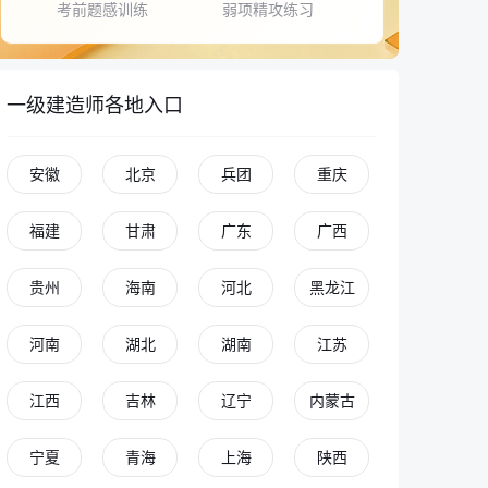
考前题感训练
弱项精攻练习
一级建造师各地入口
安徽
北京
兵团
重庆
福建
甘肃
广东
广西
贵州
海南
河北
黑龙江
河南
湖北
湖南
江苏
江西
吉林
辽宁
内蒙古
宁夏
青海
上海
陕西