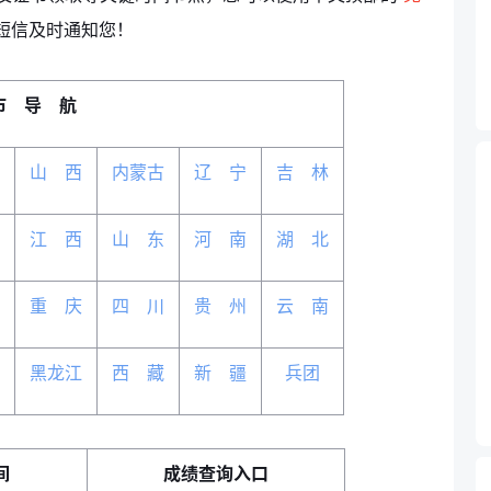
短信及时通知您！
市 导 航
山 西
内蒙古
辽 宁
吉 林
江 西
山 东
河 南
湖 北
重 庆
四 川
贵 州
云 南
黑龙江
西 藏
新 疆
兵团
间
成绩查询入口