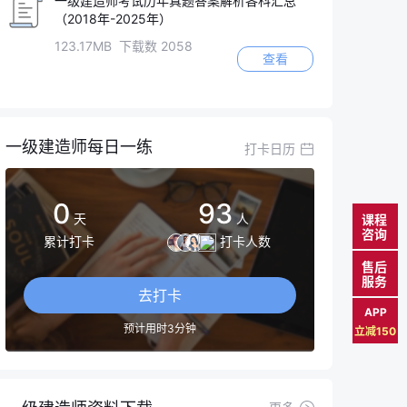
一级建造师考试历年真题答案解析各科汇总
（2018年-2025年）
123.17MB 下载数 2058
查看
一级建造师每日一练
打卡日历
0
93
天
人
课程
咨询
累计打卡
打卡人数
售后
服务
去打卡
APP
预计用时3分钟
立减150