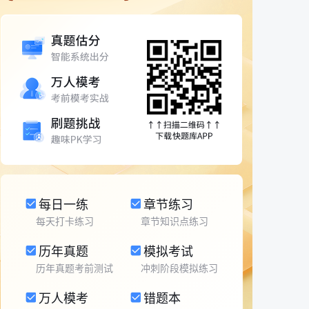
每日一练
章节练习
每天打卡练习
章节知识点练习
历年真题
模拟考试
历年真题考前测试
冲刺阶段模拟练习
万人模考
错题本