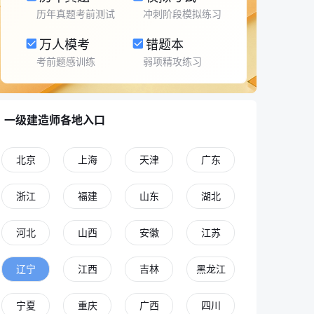
历年真题考前测试
冲刺阶段模拟练习
万人模考
错题本
考前题感训练
弱项精攻练习
一级建造师各地入口
北京
上海
天津
广东
浙江
福建
山东
湖北
河北
山西
安徽
江苏
辽宁
江西
吉林
黑龙江
宁夏
重庆
广西
四川