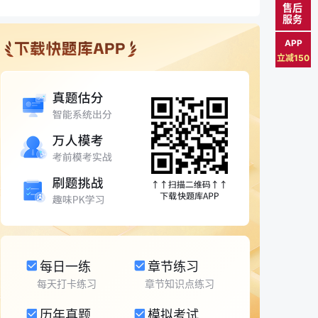
售后
服务
APP
立减150
每日一练
章节练习
每天打卡练习
章节知识点练习
历年真题
模拟考试