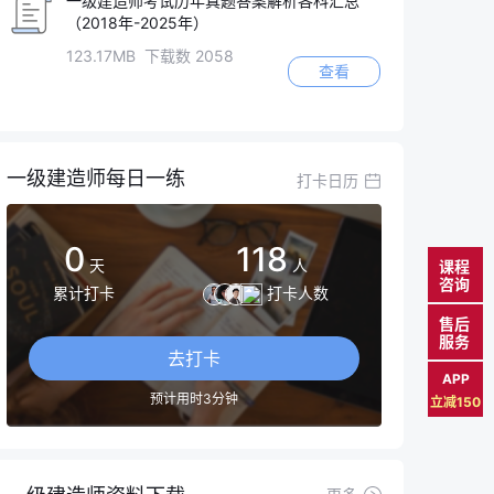
一级建造师考试历年真题答案解析各科汇总
（2018年-2025年）
123.17MB 下载数 2058
查看
一级建造师每日一练
打卡日历
0
118
天
人
课程
咨询
累计打卡
打卡人数
售后
服务
去打卡
APP
预计用时3分钟
立减150