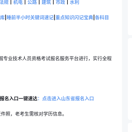
法规
丨
机电
丨
公路
丨
建筑
丨
市政
丨
水利
库
|
睡前半小时关键词速记
|
重点知识闪记宝典
|
各科目
全国专业技术人员资格考试报名服务平台进行，实行全程
报名入口一键速达
：点击进入山东省报名入口
证件照，老考生需核对学历信息。