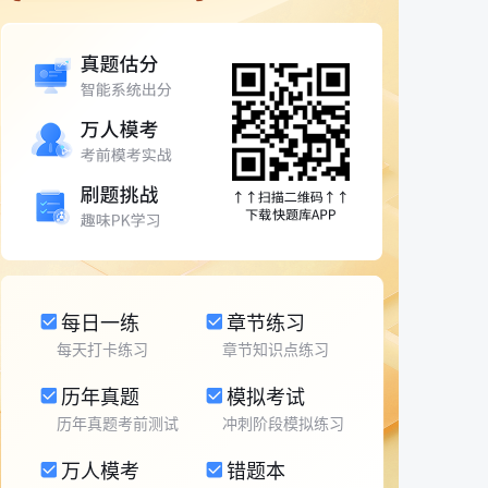
每日一练
章节练习
每天打卡练习
章节知识点练习
历年真题
模拟考试
历年真题考前测试
冲刺阶段模拟练习
万人模考
错题本