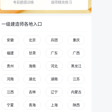
考前题感训练
弱项精攻练习
一级建造师各地入口
安徽
北京
兵团
重庆
福建
甘肃
广东
广西
贵州
海南
河北
黑龙江
河南
湖北
湖南
江苏
江西
吉林
辽宁
内蒙古
宁夏
青海
上海
陕西