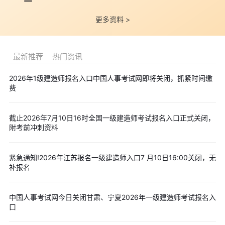
四、报考事项
更多资料 >
点击免费查询2026一建报名条件
(一)报考条件及范围
最新推荐
热门资讯
1.考全科(参加全部4 个科目考试)
(1)取得工程类或工程经济类大学专科学历，从事建设工程项目
2026年1级建造师报名入口中国人事考试网即将关闭，抓紧时间缴
施工管理工作满4 年。
费
(2)取得工学门类、管理科学与工程类专业大学本科学历，从事
建设工程项目施工管理工作满3 年。
截止2026年7月10日16时全国一级建造师考试报名入口正式关闭，
附考前冲刺资料
(3)取得工学门类、管理科学与工程类专业与工程类专业硕士学
位，从事建设工程项目施工管理工作满2 年。
(4)取得工学门类、管理科学与工程类专业博士学位，从事建设
紧急通知!2026年江苏报名一级建造师入口7 月10日16:00关闭，无
补报名
工程项目施工管理工作满1 年。
2.免二科
中国人事考试网今日关闭甘肃、宁夏2026年一级建造师考试报名入
符合考全科报名条件，于2003年12月31日前取得原建设部颁
口
发的《建筑业企业一级项目经理资质证书》，且具备下列条件之一