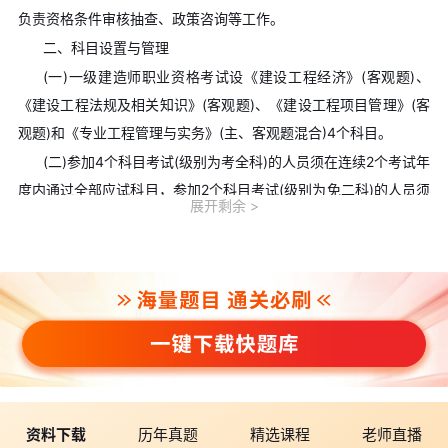
负责资格条件审核抽查、政策咨询等工作。
二、科目设置与管理
(一)一级建造师职业资格考试设《建设工程经济》(客观题)、
《建设工程法规及相关知识》(客观题)、《建设工程项目管理》(客
观题)和《专业工程管理与实务》(主、客观题混合)4个科目。
(二)参加4个科目考试(级别为考全科)的人员须在连续2个考试年
度内通过全部应试科目，参加2个科目考试(级别为免二科)的人员须
展开剩余
在1个考试年度内通过应试科目，方可取得资格证书。
(三)参加1个科目考试(级别为增报专业)的人员须取得一级建造
师资格证书后方可报名，通过应试科目后方可取得成绩合格证明，
该证明作为注册时增加执业专业类别的依据。
三、考试大纲
考试大纲使用《一级建造师执业资格考试大纲(2024年版)》。
网址：
https://www.pqrc.org.cn/Details/Publish_Details_Form.aspx
资料下载
历年真题
精选课程
老师直播
?RowGuid=7c4e9303-ab0f-4914-8b30-801b3c1ca37d