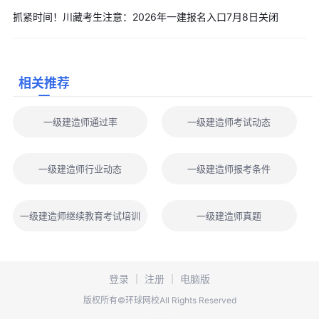
的报考人员免试《建设工程经济》和《建设工程项目管理》2 个科
抓紧时间！川藏考生注意：2026年一建报名入口7月8日关闭
目，只参加《建设工程法规及相关知识》和《专业工程管理与实
务》2 个科目的考试：
(1)受聘担任工程类或工程经济类高级专业技术职务。
相关推荐
(2)具有工程类或工程经济类大学专科以上学历并从事建设工程
项目施工管理工作满20 年。
一级建造师通过率
一级建造师考试动态
申请免考部分科目的人员须提供相应审核材料至现场审核。
3.增报专业
已经取得一级建造师资格证书的人员，可根据实际工作需要，
一级建造师行业动态
一级建造师报考条件
选择《专业工程管理与实务》科目的相应专业报考。
4.报考条件中规定的专业工作年限的计算截止日期为2026年12
一级建造师继续教育考试培训
一级建造师真题
月31日。
(二)告知承诺要求
1.一级建造师资格考试报名证明事项实行告知承诺制。在报名
登录
｜
注册
｜
电脑版
时选择告知承诺制的报考人员对本人所填报的信息真实、准确、完
版权所有©环球网校All Rights Reserved
整、有效以及符合报考条件作出承诺，并签署《专业技术人员职业