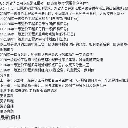
Q：外省人员可以在浙江报考一级造价师吗?需要什么条件?
A：可以，但需满足属地管理要求。外省人员在浙江报考须提供在浙江的社保缴纳记
2026年一级造价工程师备考进行时，小编整理了一系列备考资料，大家按需下载>>
>>2026年一级造价工程师早鸟入门自测卷(四科汇总)
>>2026年一级造价工程师思维导图(四科汇总)
>>2026年一级造价工程师每日一练(四科汇总)
>>2026年一级造价工程师重点考点清单(四科汇总)
>>2026年一级造价工程师学习计划(四科汇总)
以上就是整理的2026年浙江省一级造价师报名时间的介绍，如有更新后的一级造价
编辑推荐
2026年一造报名后，如何确认自己是否报名成功？一文说清楚!
2026一级造价工程师《造价管理》规律性考点集锦，背诵刷题双提速
2026年一级造价工程师易混淆知识点汇总，攻克丢分重灾区
2026年一级造价工程师四科经典300题全套，刷题提分一步到位
分享到：
上一篇：
2026年一级造价工程师报名及考试时间：7月报名10月开考，全流程时间轴
下一篇：
一级造价师一般几月份考试报名？2026年报名入口及条件汇总
资料下载
精选课程
老师直播
真题练习
更多资料
更多课程
更多直播
更多真题
最新资讯