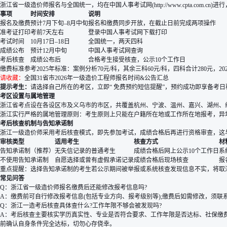
浙江省一级造价师报名与全国统一，均在中国人事考试网(http://www.cpta.c
事项
时间安排
说明
报名及缴费
预计7月下旬–8月中旬
报名和缴费同步开放，在截止日前完成两项操作
准考证打印
考前7天左右
登录中国人事考试网下载打印
考试时间
10月17日–18日
全国统一，两天四科
成绩公布
预计12月中旬
中国人事考试网查询
考后核查
成绩公布后
合格考生接受核查，公示10个工作日
缴费标准参考2025年标准：案例分析70元/科，其余三科60元/科，四科合计280元，
请收藏：
全国31省市2026年一级造价工程师报名时间&公告汇总
提示考生：
请选择自己所在的考区，立即“
免费预约短信提醒
”，预约成功即享备考
考区设置与属地管理
浙江省考点设在各设区市及义乌市的市区，共覆盖杭州、宁波、温州、嘉兴、湖州、
浙江实行严格的属地管理原则：考生原则上只能在户籍所在地或工作所在地报考，异
考后核查机制与告知承诺制
浙江一级造价师采用考后核查模式，即先参加考试，成绩合格后再进行资格审查，这
审核类型
适用考生
核查方式
材
告知承诺制（推荐）
无失信记录的普通考生
成绩合格后网上公示10个工作日
系
不使用告知承诺制
自愿选择或曾有虚假承诺记录
成绩合格后现场核查
报
重点提醒：选择告知承诺制的考生若公示期间被举报或系统核查发现信息不实，将取
常见问答
Q：浙江省一级造价师报名缴费后还能修改报考信息吗?
A：缴费前可自行修改报考信息(包括专业方向、报考级别等);缴费后如需修改，须
Q：浙江一造考后核查具体查什么?工作年限不够会被发现吗?
A：考后核查主要核实学历真实性、专业是否符合要求、工作年限是否达标、社保缴
前确认自身条件完全达标，切勿心存侥幸。