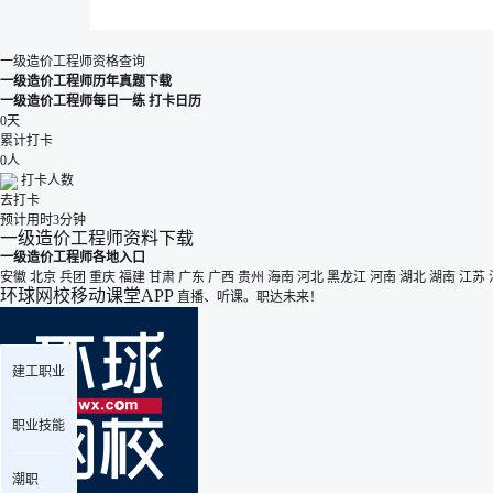
一级造价工程师资格查询
一级造价工程师历年真题下载
一级造价工程师每日一练
打卡日历
0
天
累计打卡
0
人
打卡人数
去打卡
预计用时3分钟
一级造价工程师资料下载
一级造价工程师各地入口
安徽
北京
兵团
重庆
福建
甘肃
广东
广西
贵州
海南
河北
黑龙江
河南
湖北
湖南
江苏
环球网校移动课堂APP
直播、听课。职达未来！
建工职业
职业技能
潮职