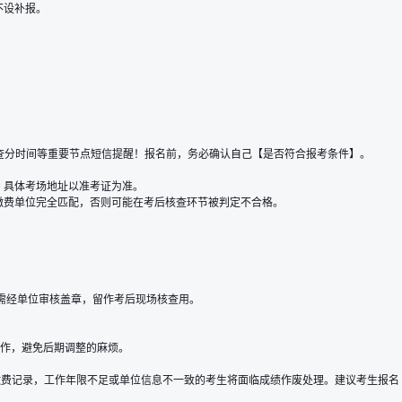
期不设补报。
查分时间等重要节点短信提醒！报名前，务必确认自己【
是否符合报考条件
】。
，具体考场地址以准考证为准。
缴费单位完全匹配，否则可能在考后核查环节被判定不合格。
需经单位审核盖章，留作考后现场核查用。
操作，避免后期调整的麻烦。
缴费记录，工作年限不足或单位信息不一致的考生将面临成绩作废处理。建议考生报名