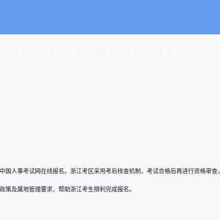
师风采
考试动态
考试题库
备考指导
通过中国人事考试网在线报名。浙江考区采用考后核查机制，考试合格后再进行资格审查，
核政策及属地管理要求，帮助浙江考生顺利完成报名。