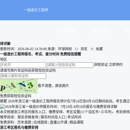
一级造价工程师
全部课程
课程试听
老
排详解
更新时间：2026-06-02 14:59:00
来源：环球网校
浏览
收藏
一级造价工程师报名、考试、查分时间 免费短信提醒
地区
获取验证
立即预约
请填写图片验证码后获取短信验证码
看不清楚，换张图片
免费获取短信验证码
摘要
2026年浙江省一级造价工程师报名预计在7月24日至8月18日期间启动，考生
本文梳理浙江考区的报名入口、缴费安排、考区设置(11个设区市+义乌市)、考后审
推荐阅读：
报名资格查询
|
报名时间及入口
|
考试时间
免费资料：
历年真题
|
在线题库
|
直播公开课
|
精品课程
浙江考区报名与缴费安排