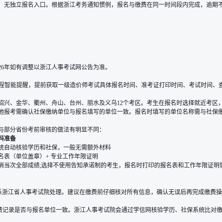
om.cn)进行，无独立报名入口。根据浙江考务通知惯例，报名与缴费在同一时间段内完成，逾
2026年如有调整以浙江人事考试网公告为准。
日程智能提醒，提前获取一级造价师考试具体报名时间、准考证打印时间、考试时间、
绍兴、金华、衢州、舟山、台州、丽水及义乌12个考区。考生在报名时选择就近考区
地报考需确认社保缴纳单位与报名填写的单位一致。报名时填写的单位名称需与社保
与部分省份考前审核的做法有明显不同：
料准备
统自动核验学历和社保，一般无需额外材料
名表（单位盖章）+ 专业工作年限证明
消当次全部成绩;选择不使用告知承诺制的考生，报名时打印的报名表和工作年限证明
联系浙江省人事考试院处理。建议在缴费前仔细核对所有信息，确认无误后再完成缴费
费记录是否与报名单位一致。浙江人事考试院会通过学信网核验学历、社保系统比对