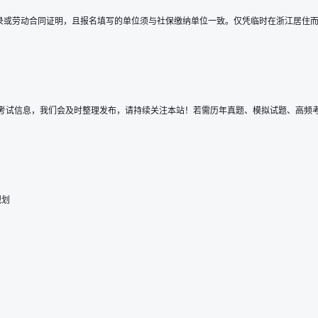
录或劳动合同证明，且报名填写的单位须与社保缴纳单位一致。仅凭临时在浙江居住
师考试信息，我们会及时整理发布，请持续关注本站！
若需历年真题、模拟试题、高频
规划