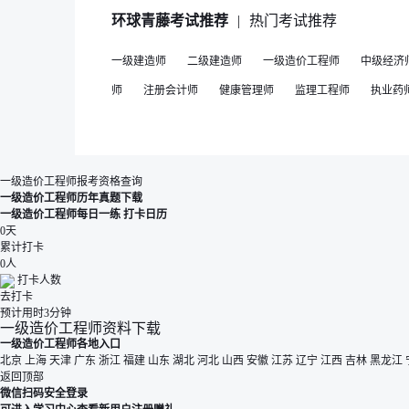
环球青藤考试推荐
|
热门考试推荐
一级建造师
二级建造师
一级造价工程师
中级经济
师
注册会计师
健康管理师
监理工程师
执业药
一级造价工程师报考资格查询
一级造价工程师历年真题下载
一级造价工程师每日一练
打卡日历
0
天
累计打卡
0
人
打卡人数
去打卡
预计用时3分钟
一级造价工程师资料下载
一级造价工程师各地入口
北京
上海
天津
广东
浙江
福建
山东
湖北
河北
山西
安徽
江苏
辽宁
江西
吉林
黑龙江
返回顶部
微信扫码安全登录