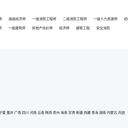
师
高级经济师
一级消防工程师
二级消防工程师
一级人力资源师
初
师
一级建筑师
房地产估价师
经济师
建筑工程
安全消防
宁夏
重庆
广西
四川
河南
云南
陕西
贵州
海南
甘肃
新疆
西藏
青海
湖南
内蒙古
兵团