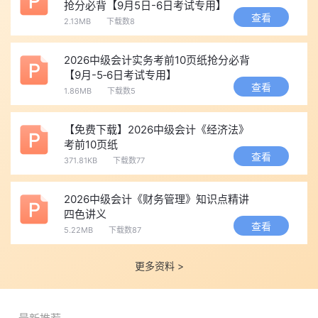
抢分必背【9月5日-6日考试专用】
询时间：10月30日”相关内容，点击文末
【免费下载】
版块，即可
查看
2.13MB
下载数8
下载中级会计历年真题、高频考点、思维导图等众多精华资料。
2026中级会计实务考前10页纸抢分必背
【9月-5‑6日考试专用】
查看
1.86MB
下载数5
【免费下载】2026中级会计《经济法》
考前10页纸
查看
371.81KB
下载数77
2026中级会计《财务管理》知识点精讲
四色讲义
查看
5.22MB
下载数87
更多资料 >