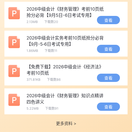
很多考生直接按原金融资产公允价值加新增投资成本确认，忽略了
2026中级会计《财务管理》考前10页纸
相关调整。
抢分必背【9月5日-6日考试专用】
易错点二：同一控制与非同一控制下企业合并的分录混淆。两
查看
2.13MB
下载数20
者初始计量逻辑完全不同，复习2026年中级会计长投合并时要将两
种情形并列对比。
2026中级会计实务考前10页纸抢分必背
易错点三：合并报表抵销分录的顺序记混。建议按“先抵长投与
【9月-5‑6日考试专用】
查看
1.86MB
下载数11
权益、再抵内部交易”的顺序练习，逐步形成固定套路。
2026中级会计备考资料下载
【免费下载】2026中级会计《经济法》
2026年中级会计各科目大纲教材变动汇总>>
大纲教材变动解
考前10页纸
析
查看
371.81KB
下载数86
2026年中级会计高频考点免费下载>>
高频考点
2026年中级会计实务免费下载>>
88个专业术语
2026中级会计《财务管理》知识点精讲
四色讲义
2026年中级会计思维导图免费下载>>
思维导图
查看
5.22MB
下载数91
2026年中级会计实务分录汇总免费下载>>
重点分录汇总
2026年中级会计各科目历年真题免费下载>>
历年真题汇总
更多资料 >
更多备考资料也可以直接点击下方图片免费获取，建议26年备