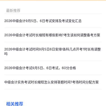
考考生可提前收藏，各类冲刺资料也会及时为大家更新上传。
最新推荐
备考过程中刷题也是少不了的，我们为大家提供了
在线刷题服
2026中级会计9月5日、6日考试安排及考试变化汇总
务
，涉及章节练习、模拟题、历年真题，考生可以在备考的时候来
打卡，每天进步一点一点，通过中会的概率就多一分哦！点击图片
2026中级会计考试时长缩短有哪些影响?考生该如何调整备考方案
即可开始刷题！
2026中级会计考试时间9月5日6日安排!各科几点开考?时长有调整
考生可以点击文字>>
2026年中级会计考生专用备考资料包
或
吗
下方图片免费下载领取。
2026中级会计考试9月5日、6日考试，60分合格
以上是“学到崩溃?2026中级会计长投合并其实就考这些，附冲
刺资料包”的全部内容，小编将为大家整理更新更多关于2026年中
中级会计实务考试时长缩短怎么安排答题时间?考场时间分配方案
级会计报考、备考的各类精华资料，包括报考指南、考试大纲、高
频考点、历年真题、模拟试题等资料，大家可以点击文末
【免费下
载】
按钮，免费领取，助力大家顺利通过2026年中级会计考试。
相关推荐