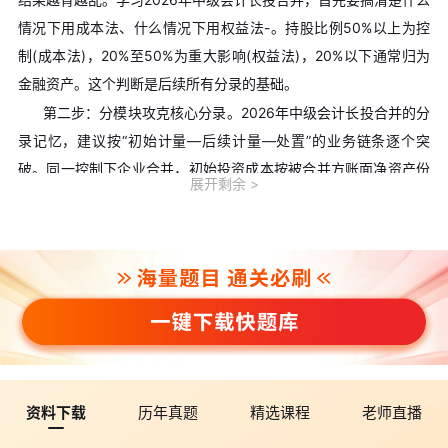
情况下用成本法、什么情况下用权益法-。持股比例50%以上为控
制(成本法)，20%至50%为重大影响(权益法)，20%以下通常归为
金融资产。这个判断是后续所有分录的基础。
第二步：分模块攻克核心分录。2026年中级会计长投合并的分
录记忆，建议按“初始计量—后续计量—处置”的业务链条逐个突
破。同一控制下企业合并，初始投资成本按被合并方账面净资产份
展开剩余
额确定，差额调整资本公积;非同一控制下按公允价值计量，确认损
益。权益法下需根据被投资单位净利润调整后确认投资收益。
第三步：联动学习，打通章节壁垒。2026年中级会计长投合并
最大的难点在于两章高度关联——长期股权投资的核算方法是合并
报表编制的基础。建议将这两章同步推进，重点练习将长投与合并
报表结合的综合题。
三、2026年中级会计长投合并的常见易错点
备考2026年中级会计长投合并，以下三个坑最容易被绊倒：
资料下载
历年真题
精选课程
老师直播
易错点一：金融资产转长期股权投资时初始投资成本的调整。