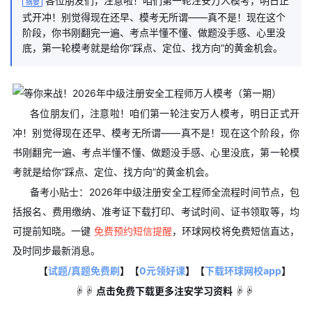
各位朋友们，注意啦！咱们第一轮注安万人模考，明日正
摘要
式开冲！别觉得现在还早、模考无所谓——真不是！现在这个
阶段，你书刚翻完一遍、考点半懂不懂、做题没手感、心里没
底，第一轮模考就是给你“踩点、定位、找方向”的黄金机会。
各位朋友们，注意啦！咱们第一轮注安万人模考，明日正式开
冲！别觉得现在还早、模考无所谓——真不是！现在这个阶段，你
书刚翻完一遍、考点半懂不懂、做题没手感、心里没底，第一轮模
考就是给你“踩点、定位、找方向”的黄金机会。
备考小贴士：2026年中级注册安全工程师全流程时间节点，包
括报名、费用缴纳、准考证下载打印、考试时间、证书领取等，均
可提前知晓。一键
免费预约短信提醒
，环球网校将免费短信直达，
及时同步最新消息。
【
试题/真题免费刷
】【
0元领好课
】【
下载环球网校app
】
☟☟ 点击免费下载更多注安学习资料 ☟☟