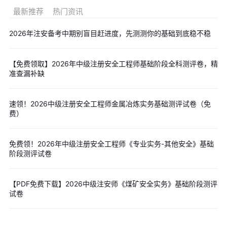
各科高频考点笔记>>
各科汇总
|
安全生产管理
|
安全生产技术
最新推荐
热门资讯
基础
|
法律法规
|
化工安全
|
建筑施工安全
|
其他安全
以上是“等你来战！2026年中级注册安全工程师万人模考（第
2026年注安备考中期别盲目赶进度，先测测你的基础到底稳不稳
一期）”相关内容，希望能帮到大家。
为考生更好的备考中级注册安
全工程师考试，小编准备了精华考点、模拟试题、历年真题和考试
【免费领取】2026年中级注册安全工程师基础阶段全科测评卷，精
准查漏补缺
大纲，您可点击下方按钮免费下载。
速领！2026中级注册安全工程师金属冶炼实务基础测评试卷（免
费）
免费领！2026年中级注册安全工程师《专业实务-其他安全》基础
阶段测评试卷
【PDF免费下载】2026中级注安师《煤矿安全实务》基础阶段测评
试卷