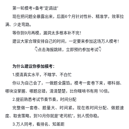
第一轮模考=备考“定调战”
现在把问题全暴露出来，后面6个月针对性补、精准学，效率拉
满、少走弯路。
等你到9月再模，漏洞太多根本补不完！
建议大家合理安排自己的时间，一定要来参加这场万人模考！
👇点击海报跳转，立即预约参加考试👇
为什么建议你参加模考：
1.摸清真实水平，不瞎学、不白忙
你以为自己会了，一做题全露馅。模考一套卷下来，哪科弱、
哪块没掌握、哪题总错，清清楚楚，比你瞎啃书有用 10倍。
2.提前熟悉考试节奏节奏，时间分配
完整做一套卷、题量大、时间紧。现在练时间分配、做题速
度、取舍策略，到10月你就是“老司机”，别人慌你稳。
3.万人同考，看排名、知差距