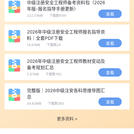
中级注册安全工程师备考资料包（2026
学习重点，有针对性地进行复习，才能事半功倍。
年版-报名指导手册更新）
查看
222.51MB
下载数9191
这是一次不错的机会!注安考生们，考试加油!
小编整理了一些资料——历年真题、教材变动预测、考点笔
2026年中级注册安全工程师报名指导资
记，考生可点击下载哦~
料｜全套PDF下载
历年真题答案解析>>
各科汇总（2019年-2025年）
|
《生产
查看
14.61MB
下载数24
管理》
|
《技术基础》
|
《法律法规》
|
《其他安全》
|
《化工安
全》
|
《建筑施工》
2026年中级注册安全工程师教材变动及
备考规划汇总
各科目教材变动预测>>
四科七专业
|
安全生产管理
|
安全生产
查看
2.67MB
下载数750
技术基础
|
道路运输
|
法律法规
|
化工安全
|
建筑施工安全
|
金属非
金属矿山
|
金属冶炼安全
|
煤矿安全
|
其他安全
完整版｜2026中级注安各科思维导图汇
各章节考试分值分布>>
四科七专业
|
安全生产管理
|
安全生产
总
技术基础
|
道路运输
|
法律法规
|
化工安全
|
建筑施工安全
|
金属非
查看
54.83MB
下载数365
金属矿山
|
金属冶炼安全
|
煤矿安全
|
其他安全
各科基础自测卷>>
各科汇总
|
安全生产管理
|
安全生产技术基
更多资料 >
础
|
法律法规
|
化工安全
|
建筑施工安全
|
其他安全