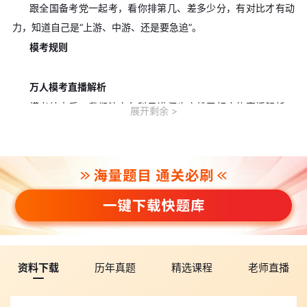
跟全国备考党一起考，看你排第几、差多少分，有对比才有动
力，知道自己是“上游、中游、还是要急追”。
模考规则
万人模考直播解析
模考结束后，我们注安各科目讲师也安排了相应的直播解析，
展开剩余
直播时间如下：
👇点击下方直播入口预约👇
直播时间
老师
直播入口
5月6日19:00-20:00
杨云飞
法规
5月7日19:00-20:00
康小瑜
管理
5月8日19:00-20:00
王颖
技术
5月9日19:00-20:00
实务老师
实务
每年我们都会举办万人模考，就是为了帮助大家在考前重要的
资料下载
历年真题
精选课程
老师直播
时间点，拿到一份检测自己的直观数据。
通过这次考试，了解清楚自身不足，进而合理规划下一阶段的