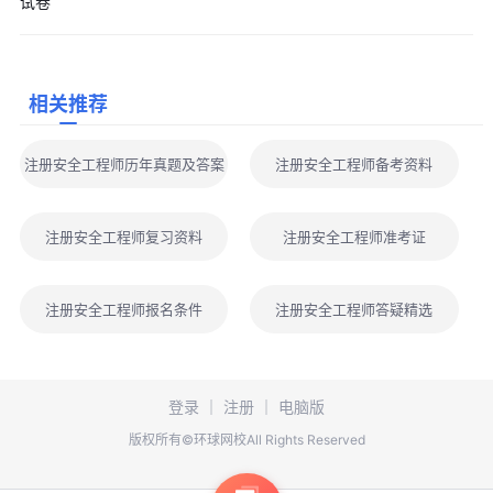
试卷
列关于建设项目的说法正确的是（）。
A.金属冶炼企业主要负责人和安全管理人员应当经应急管理部
门考核合格
相关推荐
B.扩建的建设项目无需进行安全评价
C.建设单位必须按照批准的安全设施设计施工
注册安全工程师历年真题及答案
注册安全工程师备考资料
D.项目竣工投入使用前，建设行政主管部门应当对安全设施进
行验收
【答案】A
注册安全工程师复习资料
注册安全工程师准考证
【解析】金属冶炼扩建项目属于高危建设项目，应当进行安全
评价，B错误。
注册安全工程师报名条件
注册安全工程师答疑精选
C错误，应是施工单位按设计施工;D错误，应当是建设单位进
行验收。
4. 根据《特种设备安全法》，关于特种设备的生产、安装、改
登录
｜
注册
｜
电脑版
造、维修的说法，正确的是（ ）。
版权所有©环球网校All Rights Reserved
A.特种设备的生产企业应当取得安全生产许可证方可从事生产
B.特种设备的安装、改造、维修，应当由制造单位或取得许可