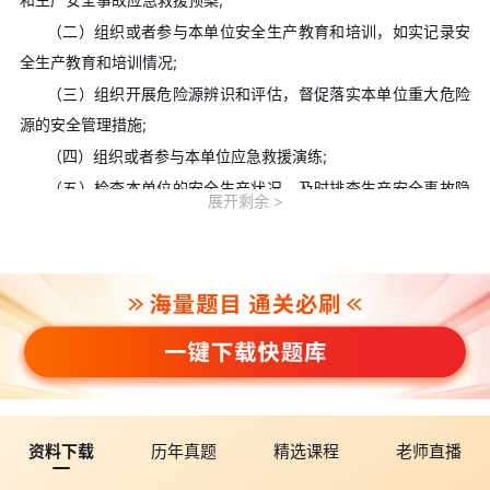
（二）组织或者参与本单位安全生产教育和培训，如实记录安
全生产教育和培训情况;
（三）组织开展危险源辨识和评估，督促落实本单位重大危险
源的安全管理措施;
（四）组织或者参与本单位应急救援演练;
（五）检查本单位的安全生产状况，及时排查生产安全事故隐
展开剩余
患，提出改进安全生产管理的建议;
（六）制止和纠正违章指挥、强令冒险作业、违反操作规程的
行为;
（七）督促落实本单位安全生产整改措施
2. 某生产经营单位要拆除一座废弃的厂房，将此项目发包给了
一家专业拆除公司。拆除过程中需要进行临时用电和吊装作业，而
且是处在同一作业区域内。根据《安全生产法》，关于施工现场安
全管理的说法，正确的是（ ）。
资料下载
历年真题
精选课程
老师直播
A. 临时用电作业和吊装作业施工人员之间应当签订安全管理协