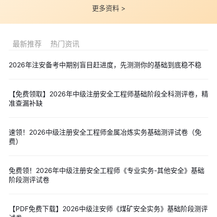
议
更多资料 >
B. 拆除公司应安排专职安全管理人员对临时用电和吊装作业进
行现场安全管理
最新推荐
热门资讯
C. 该生产经营单位应派专人对临时用电和吊装作业进行现场安
全管理
2026年注安备考中期别盲目赶进度，先测测你的基础到底稳不稳
D. 生产经营单位与拆除公司没有签订专门的安全生产管理协
议，但在承包合同约定了各自的安全生产管理职责
【免费领取】2026年中级注册安全工程师基础阶段全科测评卷，精
【答案】D
准查漏补缺
【解析】第四十三条生产经营单位进行爆破、吊装、动火、临
时用电以及国务院应急管理部门会同国务院有关部门规定的其他危
速领！2026中级注册安全工程师金属冶炼实务基础测评试卷（免
费）
险作业，应当安排专门人员进行现场安全管理。
第四十九条 生产经营项目、场所发包或者出租给其他单位的，
生产经营单位应当与承包单位、承租单位签订专门的安全生产管理
免费领！2026年中级注册安全工程师《专业实务-其他安全》基础
阶段测评试卷
协议，或者在承包合同、租赁合同中约定各自的安全生产管理职
责。
【PDF免费下载】2026中级注安师《煤矿安全实务》基础阶段测评
3. 某金属冶炼企业进行扩建。根据《安全生产法》的规定，下