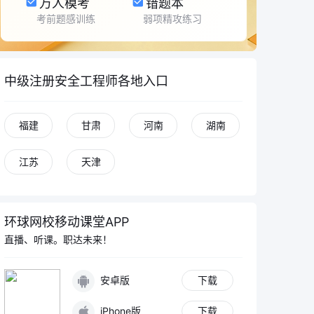
万人模考
错题本
考前题感训练
弱项精攻练习
中级注册安全工程师各地入口
福建
甘肃
河南
湖南
江苏
天津
环球网校移动课堂APP
直播、听课。职达未来！
安卓版
下载
iPhone版
下载