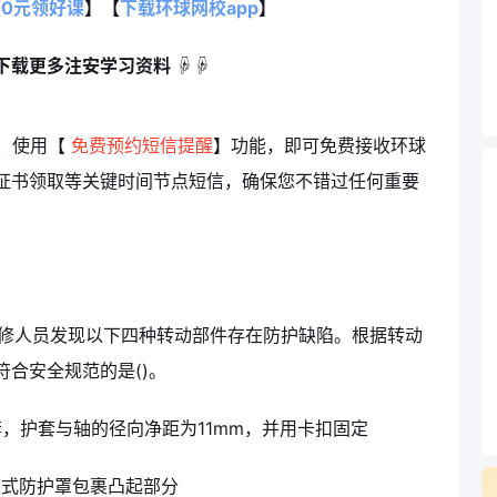
【
0元领好课
】【
下载环球网校app
】
下载更多注安学习资料 ☟☟
：使用【
免费预约短信提醒
】功能，即可免费接收环球
证书领取等关键时间节点短信，确保您不错过任何重要
维修人员发现以下四种转动部件存在防护缺陷。根据转动
合安全规范的是()。
套，护套与轴的径向净距为11mm，并用卡扣固定
定式防护罩包裹凸起部分