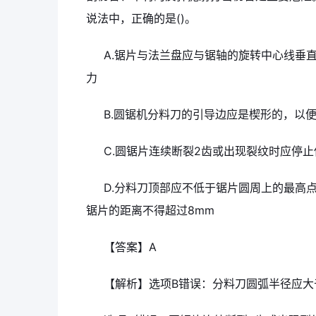
说法中，正确的是()。
A.锯片与法兰盘应与锯轴的旋转中心线垂
力
B.圆锯机分料刀的引导边应是楔形的，以
C.圆锯片连续断裂2齿或出现裂纹时应停
D.分料刀顶部应不低于锯片圆周上的最高点
锯片的距离不得超过8mm
【答案】A
【解析】选项B错误：分料刀圆弧半径应大