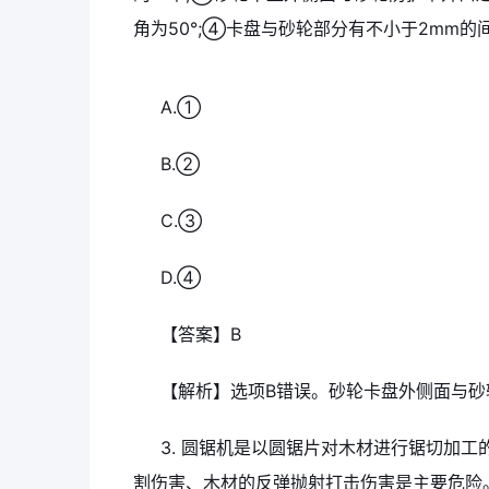
角为50°;④卡盘与砂轮部分有不小于2mm的
A.①
B.②
C.③
D.④
【答案】B
【解析】选项B错误。砂轮卡盘外侧面与砂
3. 圆锯机是以圆锯片对木材进行锯切加
割伤害、木材的反弹抛射打击伤害是主要危险