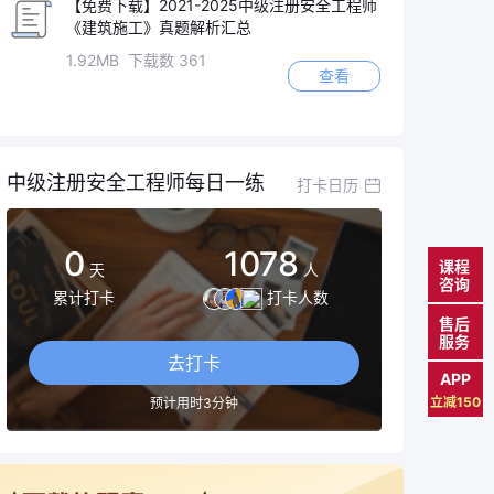
【免费下载】2021-2025中级注册安全工程师
《建筑施工》真题解析汇总
1.92MB 下载数 361
查看
中级注册安全工程师每日一练
打卡日历
0
1078
课程
天
人
咨询
累计打卡
打卡人数
售后
服务
去打卡
APP
立减150
预计用时3分钟