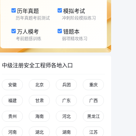
历年真题
模拟考试
历年真题考前测试
冲刺阶段模拟练习
万人模考
错题本
考前题感训练
弱项精攻练习
中级注册安全工程师各地入口
安徽
北京
兵团
重庆
福建
甘肃
广东
广西
贵州
海南
河北
黑龙江
河南
湖北
湖南
江苏