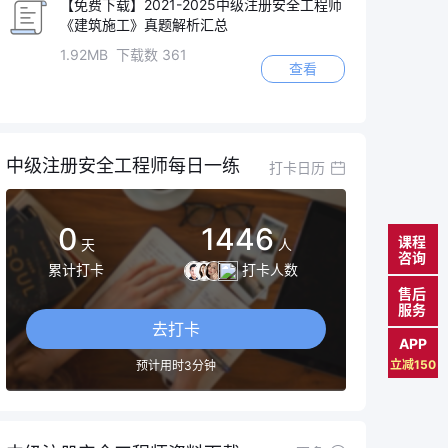
【免费下载】2021-2025中级注册安全工程师
《建筑施工》真题解析汇总
1.92MB 下载数 361
查看
中级注册安全工程师每日一练
打卡日历
0
1446
课程
天
人
咨询
累计打卡
打卡人数
售后
服务
去打卡
APP
立减150
预计用时3分钟