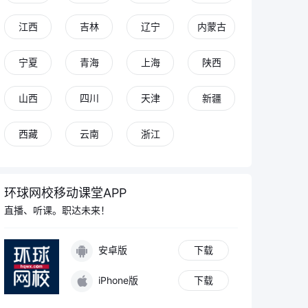
江西
吉林
辽宁
内蒙古
宁夏
青海
上海
陕西
山西
四川
天津
新疆
西藏
云南
浙江
环球网校移动课堂APP
直播、听课。职达未来！
安卓版
下载
iPhone版
下载