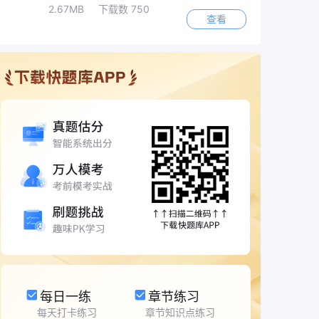
2.67MB
下载数 750
查看
每日一练
章节练习
每天打卡练习
章节知识点练习