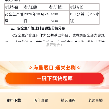
考试科目
考试日期
考试时段
考试时长
安全生产管
2026年10月24
14:00—
150分钟（2.5小
理
日
16:30
时）
三、安全生产管理科目题型分值分布
《安全生产管理》作为公共基础科目，试卷题型全部为客观
题，无主观简答题、案例分析题，答题难度相对可控，整体试卷满
展开剩余
分为100分，题型仅分为单项选择题和多项选择题两类，具体分值
分布清晰规整，详情如下：
题型类型
题目数量
单题分值
题型总分
单项选择题
70道
1分
70分
多项选择题
15道
2分
30分
合计
85道
—
100分
四、2026年安全生产管理科目合格标准
中级注册安全工程师所有科目的合格分数线，均由中国人事考
资料下载
历年真题
精选课程
老师直播
试网发布，全国各省市执行统一合格标准，无地区差异化划线政