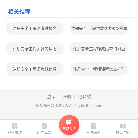
中国人事考试网统一划定，全国所有考区统一执行，没有省份单独
相关推荐
划线的情况，全国考生通用同一合格标准。
>>2026年中级注册安全工程师教材变动及备考规划汇总.zip
注册安全工程师考试报名
注册安全工程师模拟试题及答案
>>2026年中级注册安全工程师各科目学习打卡表.zip
>>2026年中级注册安全工程师各章节考试分值分布（四科七
注册安全工程师备考用书
注册安全工程师成绩查询地址
专业）.zip
>>2026年中级注册安全工程师各科基础自测卷汇总.zip
>>2026年中级注册安全工程师基础阶段测评模考四科七专
注册安全工程师考试信息
注册安全工程师课程怎么样？
业.zip
>>2026年中级注册安全工程师各科高频考点笔记汇总.zip
>>2026中级注册安全工程师备考指导（四科七专业）.zip
登录
｜
注册
｜
电脑版
>>2026中级注册安全工程师考情分析-复习规划.zip
版权所有©环球网校All Rights Reserved
以上是“高清完整版可下载！2026年注安工程师考试思维导
图：安全生产管理”相关内容，希望能帮到大家。
为考生更好的备考
在线咨询
中级注册安全工程师考试，小编准备了精华考点、模拟试题、历年
报考查询
历年真题
考试资料
选课中心