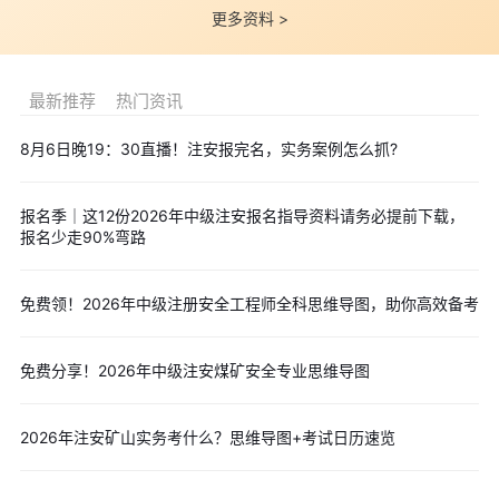
策。所有科目合格分数线均按照试卷满分的60%划定，《安全生产
更多资料 >
管理》科目合格要求具体如下：
考试科目
试卷满分
合格分数线
最新推荐
热门资讯
安全生产管理
100分
60分
五、常见问题
8月6日晚19：30直播！注安报完名，实务案例怎么抓?
Q1：2026年注安安全生产管理具体考试时间和时长是多少？
A1：该科目2026年统考时间为10月24日14:00—16:30，全程
报名季｜这12份2026年中级注安报名指导资料请务必提前下载，
报名少走90%弯路
考试时长为150分钟（2.5小时），闭卷笔试作答，充足的答题时间
可满足考生审题、答题及复核试卷的需求。
Q2：中级注安安全生产管理科目题型有哪些？试卷总分是多
免费领！2026年中级注册安全工程师全科思维导图，助你高效备考
少？
A2：该科目全部为客观题，包含70道单项选择题（每题1分，
免费分享！2026年中级注安煤矿安全专业思维导图
共70分）和15道多项选择题（每题2分，共30分），整套试卷题目
总计85道，满分100分，无主观写作、案例分析类题目。
2026年注安矿山实务考什么？思维导图+考试日历速览
Q3：安全生产管理科目多少分合格？各省份合格标准一样吗？
A3：该科目满分100分，官方合格分数线为60分。合格标准由