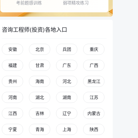
考前题感训练
弱项精攻练习
咨询工程师(投资)各地入口
安徽
北京
兵团
重庆
福建
甘肃
广东
广西
贵州
海南
河北
黑龙江
青青老师
河南
湖北
湖南
江苏
立即登录，解锁更多功能
江西
吉林
辽宁
内蒙古
宁夏
青海
上海
陕西
同学 你好