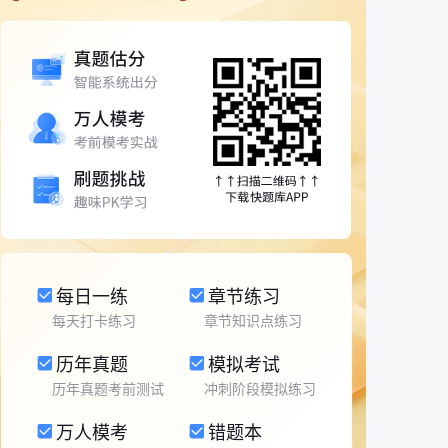
每日一练
章节练习
每天打卡练习
章节知识点练习
历年真题
模拟考试
历年真题考前测试
冲刺阶段模拟练习
万人模考
错题本