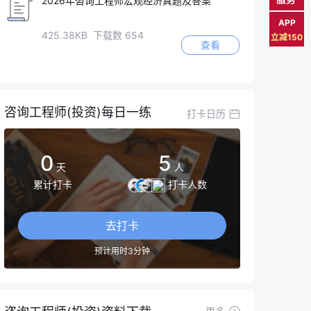
2026年咨询工程师宏观经济真题及答案
APP
425.38KB 下载数 654
立减150
查看
咨询工程师(投资)每日一练
打卡日历
0
5
天
人
累计打卡
打卡人数
去打卡
预计用时3分钟