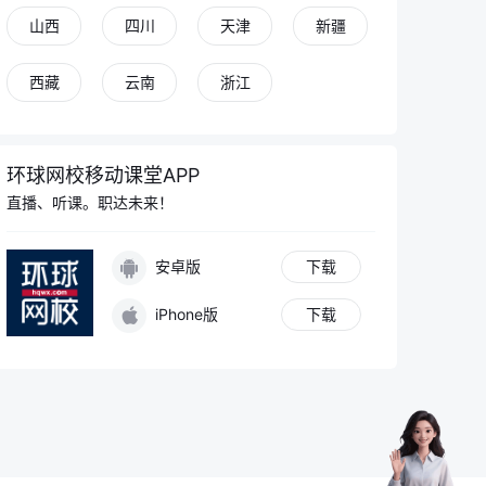
山西
我是你的专属AI老师
四川
天津
新疆
在学习过程中有任何问题都可以和我讨论
西藏
云南
浙江
哪些人群比较适合考咨询工程师（投资）
环球网校移动课堂APP
三个月备考咨询工程师来得及吗该怎么规划
直播、听课。职达未来！
逻辑框架法的核心构成要素具体有哪些
安卓版
下载
iPhone版
下载
报考咨询
学习规划
专业答疑
学习数据