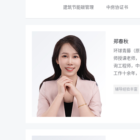
建筑节能碳管理
中房协证书
郑春秋
环球青藤（原
师授课老师，
询工程师，中
工作十余年，有
辅导经验丰富