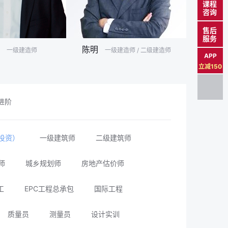
课程
咨询
售后
服务
陈明
柯
一级建造师
一级建造师 / 二级建造师
APP
立减150
进阶
投资）
一级建筑师
二级建筑师
师
城乡规划师
房地产估价师
工
EPC工程总承包
国际工程
质量员
测量员
设计实训