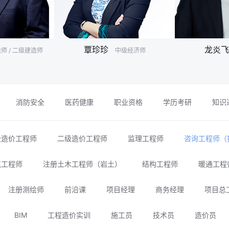
覃珍珍
龙炎飞
师 / 二级建造师
中级经济师
消防安全
医药健康
职业资格
学历考研
知识
级造价工程师
二级造价工程师
监理工程师
咨询工程师（
气工程师
注册土木工程师（岩土）
结构工程师
暖通工程
注册测绘师
前沿课
项目经理
商务经理
项目总
BIM
工程造价实训
施工员
技术员
造价员