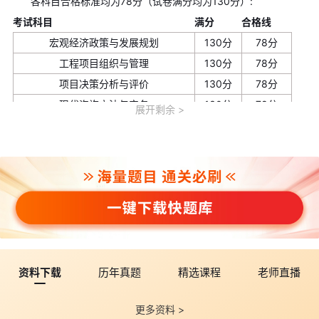
各科目合格标准均为78分（试卷满分均为130分）:
考试科目
满分
合格线
宏观经济政策与发展规划
130分
78分
工程项目组织与管理
130分
78分
项目决策分析与评价
130分
78分
现代咨询方法与实务
130分
78分
展开剩余
三、全面系统的备考策略
1. 了解考试特点与难度
咨询工程师考试难度​​中等偏上​​，通过率通常在​​30%-40%​​ 之
间。考试内容涵盖宏观经济政策、工程项目管理、决策分析等多个
专业领域，要求考生既具备扎实的理论基础，又要有一定的实践应
用能力。《现代咨询方法与实务》通常被认为是难度最大的科目，
涉及大量案例分析，需要重点准备。
2. 制定科学备考计划
资料下载
历年真题
精选课程
老师直播
高效的备考需要系统规划，建议分为三个阶段：
​​基础期（1-2个月）​​：通读教材，构建知识框架，理解基本概念
更多资料 >