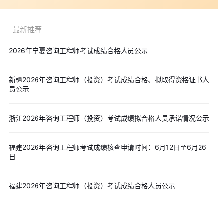
和原理。
​​强化期（1个月左右）​​：强化训练，刷题+错题整理，掌握重点
最新推荐
难点。
​​冲刺期（考前2-3周）​​：模拟实战，查漏补缺，适应考试节奏。
2026年宁夏咨询工程师考试成绩合格人员公示
每日应保证至少​​2小时​​的高质量学习时间，周末可适当延长至​​4-
6小时​​。
新疆2026年咨询工程师（投资）考试成绩合格、拟取得资格证书人
员公示
3. 选用合适学习资料
​​官方教材​​是备考的根本，需精读细读。
浙江2026年咨询工程师（投资）考试成绩拟合格人员承诺情况公示
​​辅助资料​​：培训班讲义/视频课件（适合自学困难者）、历年真
题+模拟题库（掌握解题技巧）、APP刷题工具（如"建设工程教育
网"、"优路教育"等平台提供的资源）。
福建2026年咨询工程师考试成绩核查申请时间：6月12日至6月26
日
重点关注​​历年真题​​，熟悉出题风格和考点分布。
4. 掌握高效学习方法
福建2026年咨询工程师（投资）考试成绩合格人员公示
​​知识点归纳总结​​：制作笔记或卡片式记忆材料，方便反复记
忆。
​​建立错题本​​：记录错误题目、原因及正确思路，定期复盘。