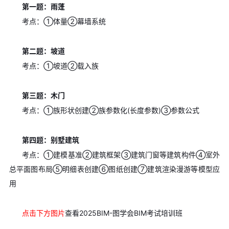
第一题：雨蓬
考点：①体量②幕墙系统
第二题：坡道
考点：①坡道②载入族
第三题：木门
考点：①族形状创建②族参数化(长度参数)③参数公式
第四题：别墅建筑
考点：①建模基准②建筑框架③建筑门窗等建筑构件④室外
总平面图布局⑤明细表创建⑥图纸创建⑦建筑渲染漫游等模型应
用
点击下方图片
查看2025BIM-图学会BIM考试培训班