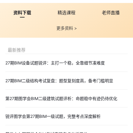
的固定考点，这道题延续了近年“抽象几何体落地到建筑场景”的趋
资料下载
精选课程
老师直播
势，把纯几何体转化为博物馆入口造型，本质还是考察“创建体量
+赋予幕墙”的标准流程。正四棱锥体量本身没有难度，用放样命令
更多资料 >
能快速完成。真正的易错点在幕墙环节：斜面上的幕墙方向校准、
网格均匀划分、所有坡面的完整覆盖，每年都有大量考生在这里出
现幕墙偏移、面选择错误的问题。整体评价：中规中矩，和近5期
最新推荐
的体量题考点几乎一致，但难度明显低于近几期体量题目，属于“刷
27期BIM设备试题锐评：主打一个稳，全靠细节凑难度
过真题就能稳拿分”的题目，创新度不足但考点非常标准。
27期BIM二级结构考试复盘：题型复刻度高，备考门槛明显
第27期图学会BIM二级建筑试题评析：命题稳中有迹仍待优化
第四题：别墅综合建模（难度★★★★☆，压轴核心题）
核心考点：标高轴网设置、全建筑构件建模、平立剖图纸创建
锐评图学会第27期BIM一级试题，完整考点深度解析
与标注、文件管理，作为分值占比接近一半的压轴题，这道题完全
模拟了真实建筑建模的完整工作流：从基础环境搭建，到墙、门