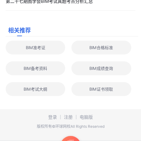
第二十七期图学会BIM考试真题考点分析汇总
窗、楼板、坡屋顶、楼梯、台阶等全构件创建，再到最终出图标
注，考察的是完整的建模闭环能力，而非单个命令的深度。本次题
目标注“细节偏多”，意味着细碎构件多、尺寸要求细，比如坡屋顶
相关推荐
的坡度、门窗的定位、室内外高差、散水台阶等，都是容易漏看的
扣分点。但这道题最大的敌人从来不是难度，而是时间：很多考生
BIM准考证
BIM合格标准
在第二、三题耗时过长，到这道题时要么没做完图纸，要么漏了大
量构件，丢掉核心分值。整体评价：非常经典的一级压轴大题，不
BIM备考资料
BIM成绩查询
玩花活、不搞偏门，核心考察“规范、完整、高效”的基础建模能
力，完全匹配一级考试“入门BIM建模师”的认证定位。
整体命题趋势总结
BIM考试大纲
BIM证书领取
【考点极度固化，备考指向性强】
四道题全部在历年真题的考点范围内，没有新增冷门命令和造
型，只要吃透近5期真题，基本可以覆盖全部考点，对系统备考的
登录
｜
注册
｜
电脑版
考生非常友好，但也导致考试的反押题属性很弱。
版权所有©环球网校All Rights Reserved
【能力考察从“会不会”转向“快不快、细不细”】