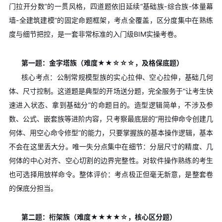
门拉开分数”的一贯风格，四道题依旧延续“基础族-综合族-体量幕
墙-全建筑建模”的固定命题框架，考点全覆盖，区分度集中在熟练
度与细节把控，是一套非常标准的入门级BIM实操考卷。
第一题：金字塔族（难度★★☆☆☆，及格保底题）
核心考点：公制常规模型族的实心拉伸、空心拉伸，基础几何
体、尺寸控制。这道题是典型的开场送分题，完全服务于“让考生快
速进入状态、拿到基础分”的命题目的。造型逻辑简单，不涉及参
数、公式、嵌套族等进阶内容，只考察最底层的“用拉伸命令创建几
何体、用空心命令修型”的能力，只要掌握族的基本操作逻辑，基本
不会在这里丢大分。唯一失分点集中在细节：分层尺寸的精度、几
何体的中心对齐、空心切割的边界完整性。对软件操作熟练的考生
也可选择用放样命令。整体评价：考点极正但毫无新意，是整套卷
的保底分担当。
第二题：桁架族（难度★★★★☆，核心区分题）