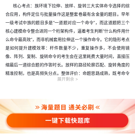
核心考点：族环境下拉伸、放样、旋转三大实体命令选择的综
合应用，构件定位与批量操作这是整套卷最有含金量的题目。早年
一级考试中族的题目多是“一道题对应一个命令”，而这道题把三个
核心建模命令整合进同一个桁架构件，逼着考生判断“什么构件用什
么命令最高效”，而非机械套用拉伸这一个操作命令。它的隐形考点
是如何提升建模效率：杆件数量不少，重复操作多，不会使用镜
像、阵列、复制、旋转命令的考生会在这里耗费大量时间，直接压
缩最后一道综合题的作答时长。放样的路径轮廓匹配、旋转角度的
精准控制，也是高频失分点。整体评价：命题思路成熟，既考命令
展开剩余
掌握度，也考工程化思维，是近年族题的优质命题方向，真正筛选
出“会用软件”而非“背过步骤”的考生。
第三题：博物馆正四棱锥入口（难度★★★☆☆，常规体量
题）
核心考点：异形幕墙创建需借由概念体量来创建形体。概念体
量创建、体量面幕墙系统赋予，幕墙网格基础设置体量是一级考试