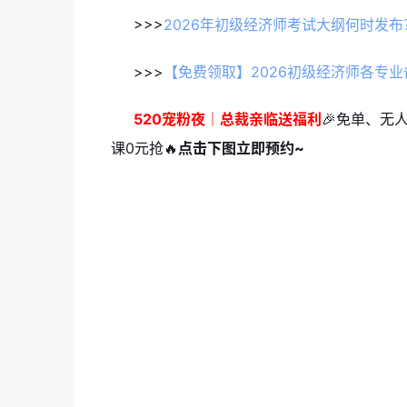
>>>
2026年初级经济师考试大纲何时发
>>>
【免费领取】2026初级经济师各专
520宠粉夜｜总裁亲临送福利
🎉免单、无
课0元抢🔥
点击下图立即预约~