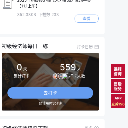
2025年初级经济师《人力资源》真题答案
【11.1上午】
352.38KB 下载数 233
查看
初级经济师每日一练
打卡日历
0
559
天
人
课程
咨询
累计打卡
打卡人数
售后
服务
去打卡
APP
预计用时3分钟
立减150