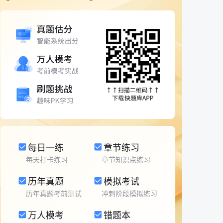
每日一练
章节练习
每天打卡练习
章节知识点练习
历年真题
模拟考试
历年真题考前测试
冲刺阶段模拟练习
万人模考
错题本