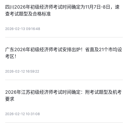
四川2026年初级经济师考试时间确定为11月7日-8日，速
查考试题型及合格标准
2026-02-13 09:16:48
广东2026年初级经济师考试安排出炉！省直及21个市均设
考区！
2026-02-12 16:59:22
2026年江苏初级经济师考试时间确定：附考试题型及机考
要求
2026-02-12 10:31:08