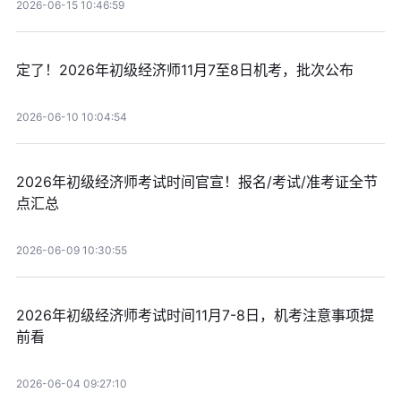
2026-06-15 10:46:59
定了！2026年初级经济师11月7至8日机考，批次公布
2026-06-10 10:04:54
2026年初级经济师考试时间官宣！报名/考试/准考证全节
点汇总
2026-06-09 10:30:55
2026年初级经济师考试时间11月7-8日，机考注意事项提
前看
2026-06-04 09:27:10