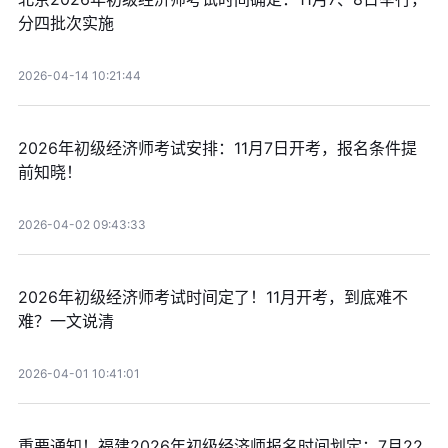
分四批次实施
2026-04-14 10:21:44
2026年初级经济师考试安排：11月7日开考，报名条件提
前知晓！
2026-04-02 09:43:33
2026年初级经济师考试时间定了！11月开考，到底难不
难？一文说清
2026-04-01 10:41:01
重要通知！福建2026年初级经济师报名时间划定：7月22