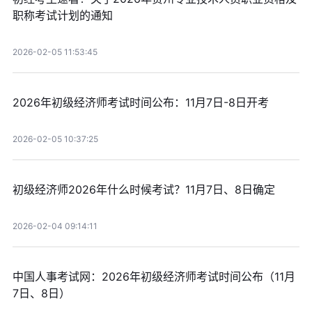
职称考试计划的通知
2026-02-05 11:53:45
2026年初级经济师考试时间公布：11月7日-8日开考
2026-02-05 10:37:25
初级经济师2026年什么时候考试？11月7日、8日确定
2026-02-04 09:14:11
中国人事考试网：2026年初级经济师考试时间公布（11月
7日、8日）