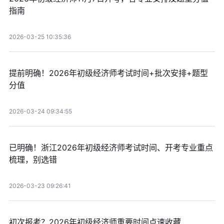
指南
2026-03-25 10:35:36
提前明确！2026年初级经济师考试时间+批次安排+题型
分值
2026-03-24 09:34:55
已明确！浙江2026年初级经济师考试时间、开考专业重点
梳理，别选错
2026-03-23 09:26:41
初次报考？2026年初级经济师重要时间点速收藏