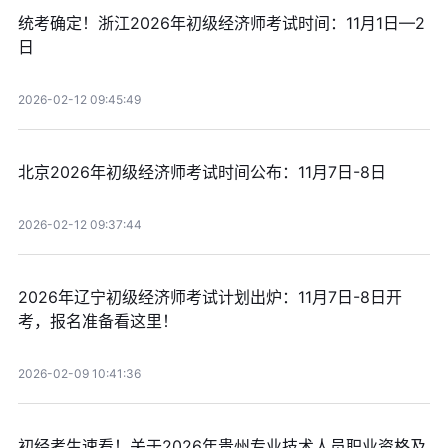
统考确定！浙江2026年初级经济师考试时间：11月1日—2
日
2026-02-12 09:45:49
北京2026年初级经济师考试时间公布：11月7日-8日
2026-02-12 09:37:44
2026年辽宁初级经济师考试计划出炉：11月7日-8日开
考，报名准备看这里！
2026-02-09 10:41:36
初经考生速看！关于2026年贵州专业技术人员职业资格及