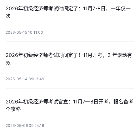
2026年初级经济师考试时间定了：11月7-8日，一年仅一
次
2026-05-15 10:11:00
2026年初级经济师考试时间定了！11月开考，2 年滚动有
效
2026-05-14 09:13:49
2026年初级经济师考试官宣：11月7—8日开考，报名备考
全攻略
2026-05-06 09:24:16