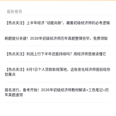
题
最新推荐
冲刺阶段(10-11 月)：复盘预测 + 真题，重点突破变动考点
🔥
点击下方图片，免费领取课程
【热点关注】上半年经济 “动能向新”，藏着初级经济师的必考逻辑
刷题提分关键！2026年初级经济师历年真题整理完毕，免费领取
✅
编辑推荐阅读：
2026年初级经济师考试大纲变动预测解读（各科目汇总版）
2026年初级经济师10大专业盘点！零基础优先选这几个
【热点关注】利润上行下半年还能持续吗？用经济师思维读懂它
【免费领取】2026初级经济师各专业备考指导完整版汇
2026年初级经济师考试难度会提高吗？趋势分析
【热点关注】8月1日个人贷款新规落地，这些变化经济师提前给你
划重点
2026年初级经济师报名官网：中国人事考试网（唯一官方入
口）
报名进行，备考开始！2026年初级经济师教材解读+三色笔记+历
预计7月22日-8月12日！2026年初级经济师如何进行网上报考
年真题速领
2026年初级经济师考试11月7日至8日举行，报考前必看十大专
业方向解析！
【收藏】2026年初级经济师报考全攻略时间/流程/核心注意事