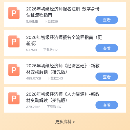
2026年初级经济师报名注册-数字身份
三、拿到预测怎么用
认证流程指南
查看
1、先划 “不变区”：优先学核心，稳稳拿基础分
5.06MB
下载数39
对照预测，把标注 “无变动、核心保留”的章节标为★★★
2026年初级经济师报名全流程指南（更
人力：六大模块、绩效、薪酬、劳动关系
新版）
工商：企业管理、生产运营、财务、市场
查看
5.17MB
下载数112
财税：增值税、企业所得税、个税、预算管理
这部分占分 70%-80%，现在直接学、反复练，基础分稳稳拿
2026年初级经济师《经济基础》-新教
下！
材变动解读（抢先版）
查看
489.07KB
下载数243
2、再圈 “变动区”：重点攻新增 / 调整，抓当年高频考点
用不同颜色标出新增、政策更新、案例修改内容
2026年初级经济师《人力资源》-新教
变动点 = 当年高频考点，优先理解、记忆、做配套题
材变动解读（抢先版）
旧教材上直接标注 “已更新”，避免记混旧内容
查看
379.21KB
下载数137
3、三阶段科学规划：现在学，一次上岸
基础阶段(现在 - 7 月)：按预测学不变核心，搭框架、刷基础题
更多资料 >
强化阶段(7-9 月)：新教材上市后，补学变动 + 热点，专项刷