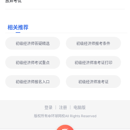
放弃考试
1、
一年仅一次报考机会
，所有省份均无补报名、补缴费通道，
错过只能等 2027 年
2、报名严格
属地管理
，须在本人工作地或户籍地所在省市报
相关推荐
考，不可跨区域报名
3、初级经济师报考门槛低，
高中 / 中专及以上学历即可报考
，
初级经济师答疑精选
初级经济师报考条件
无工作年限要求，应届生、在职人员均可报考
🔥
考生也可
点击下方图片
，免费进入初级经济师报考条件查询
初级经济师考试重点
初级经济师准考证打印
页面，一键查询是否符合报名要求
4、切勿轻信第三方代报、内部名额渠道，仅中国人事考试网为
初级经济师报名入口
初级经济师准考证
官方报名平台，谨防信息泄露、财产损失
初经报名常见问题
Q1：报名之后可以更换报考专业吗？
登录
｜
注册
｜
电脑版
A1：未缴费、报名截止前可撤回信息重新填报；审核通过、缴
版权所有©环球网校All Rights Reserved
费完成后无法更改专业。