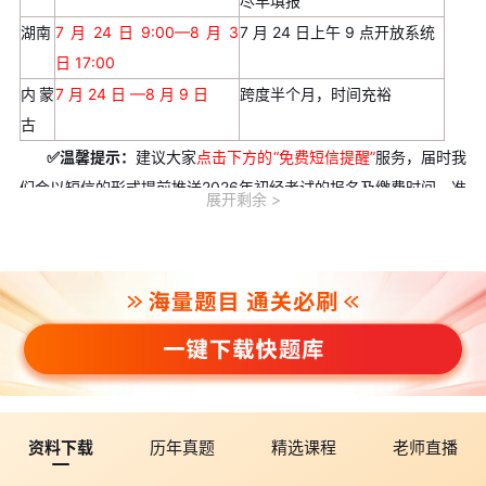
尽早填报
湖南
7 月 24 日 9:00—8 月 3
7 月 24 日上午 9 点开放系统
日 17:00
内蒙
7 月 24 日 —8 月 9 日
跨度半个月，时间充裕
古
✅温馨提示：
建议大家
点击下方
的“免费短信提醒”
服务，届时我
们会以短信的形式提前推送2026年初经考试的报名及缴费时间、准
展开剩余
考证打印时间、考试时间等信息，以免错过！
>>>
免费领取
2026
年初级经济师报名注册流程指导（更新版）
建议收藏
>>>
2026年
全国各省市初级经济师报名时间及报名入口汇总
>>>
2026年各地
区初级经济师资格审核时间及方式汇总
二、全国统一核心考试时间(全部省份通用)
1、正式机考：
11 月 7 日、11 月 8 日
，分 4 个批次上机作答，
每科 1.5 小时
资料下载
历年真题
精选课程
老师直播
2、准考证打印：预计 11 月 3 日起开放打印通道