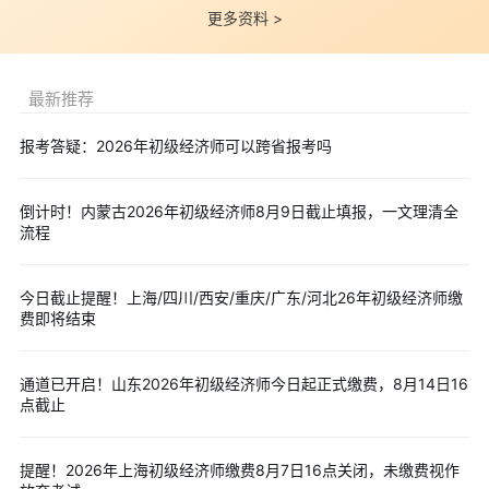
3、成绩查询：预计
12 月上旬
登录中国人事考试网查询
更多资料 >
4、成绩管理：两科成绩实行两年滚动有效，连续两年通过两科
即可取证
最新推荐
三、统一报名流程(所有省份通用)
报考答疑：2026年初级经济师可以跨省报考吗
1、注册核验：
新考生提前注册账号
，完成人脸、学历在线核
验，核验需等待 24 小时;老考生直接登录完善信息
倒计时！内蒙古2026年初级经济师8月9日截止填报，一文理清全
2、上传证件照：白底 1 寸免冠证件照，
必须使用官网照片审核
流程
工具处理
，否则无法上传
3、填报信息：选择初级经济师，按工作地 / 居住地选对应考
今日截止提醒！上海/四川/西安/重庆/广东/河北26年初级经济师缴
费即将结束
区，
10 大专业任选其一
，提交后信息不可随意修改
4、资格审核：
实行告知承诺制
，大部分考生线上自动核验;学
通道已开启！山东2026年初级经济师今日起正式缴费，8月14日16
历核验失败、失信考生需上传材料人工 / 现场审核
点截止
5、网上缴费：审核通过后方可缴费，
缴费成功才算报名完成
，
逾期关闭缴费通道，无补缴、补报机会
提醒！2026年上海初级经济师缴费8月7日16点关闭，未缴费视作
四、报考重要提醒