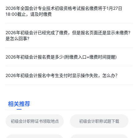
加、修改、变更考试科目，不得申请退费。已在网上提交报名订单
2026年全国会计专业技术初级资格考试报名缴费将于1月27日
但未成功缴费的，视同放弃考试报名。
18:00截止，请及时缴费
网上如何支付费用?
答：考生在全国统一平台报名资料审核通过后即进入网上缴费
2026年初级会计已经完成了缴费，但是报名页面还是显示未缴费?
是怎么回事?
阶段，点击“生成订单”，确认相关提示后点击“支付”按钮，网页将自
动跳转至“浙江省统一公共支付平台”，该平台支持使用开通网上支
2026年初级会计报名费是多少(附缴费入口+缴费时间提醒)
付功能的银联卡、支付宝等支付方式(如有支付问题，请拨打客服热
线：0571-88808880)。支付成功后请回到报名页面刷新即可。
“网上支付”应注意哪些事项?
2026年初级会计报名中考生支付时显示操作失败，怎么办？
答：(1)考生不要使用网吧等公共场所的电脑进行网上支付操作;
(2)考生在进行网上支付时，应注意保护好银行卡卡号和密码，
注意卡内资金安全;
相关推荐
(3)如果因为种种原因网上支付没有成功的，考生可点击报名系
统中“支付”按钮重新支付，但请注意不要重复缴费。
初级会计职称证书领取地点
初级会计职称试题下载
(4)请考生谨防代报名、代登记、虚假登记等诈骗机构，以防个
人信息泄露及遭遇诈骗。考生在非官方网站报名均无效，报名数据