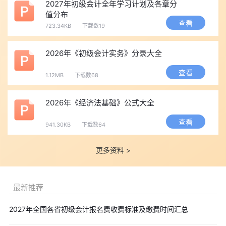
2027年初级会计全年学习计划及各章分
考生须严格按照网站提示的要求提交相关佐证材料，由属地考
值分布
试管理机构审核通过后再进行考试报名。
查看
723.34KB
下载数19
报名及缴费时间
浙江省2026年度会计专业技术初级、高级资格考试
报名时间为
2026年《初级会计实务》分录大全
2026年1月5日—1月27日12:00
。
查看
1.12MB
下载数68
缴费截止时间为
2026年1月27日18:00
。
报名后需要缴费，为了让考生不再错过缴费，小编建议考生可
2026年《经济法基础》公式大全
立即填写本文顶部
免费预约短信提醒
服务，届时我们会及时通知考
生2026年初级会计缴费截止时间，助您顺利完成报考。
查看
941.30KB
下载数64
点击查看>>
2026年全国各省初级会计报名费用及缴费时间汇
总
。
更多资料 >
由于我省考试报名人数较多、信息采集审核工作量较大，请广
大考生合理安排时间，确保在
2026年1月26日12:00前
完成信息采
最新推荐
集，以免影响考试报名。
缴费之前，考生须仔细核对本人所有信息，并对本人填写信息
2027年全国各省初级会计报名费收费标准及缴费时间汇总
的真实性负责，一旦缴费成功后，不得修改报名信息，不允许增