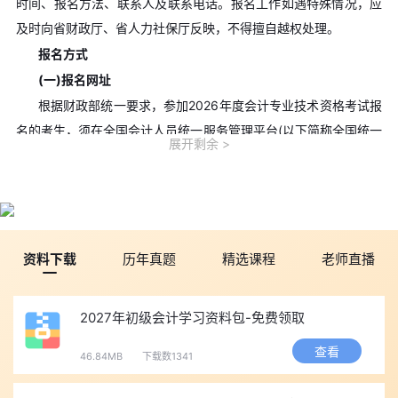
时间、报名方法、联系人及联系电话。报名工作如遇特殊情况，应
及时向省财政厅、省人力社保厅反映，不得擅自越权处理。
报名方式
(一)报名网址
根据财政部统一要求，参加2026年度会计专业技术资格考试报
名的考生，须在全国会计人员统一服务管理平台(以下简称全国统一
展开剩余
平台，网址：https://ausm.mof.gov.cn/index/)进行个人账户注
册。登录后先进行“会计人员信息采集”，待属地财政管理部门审核
通过后，再点击“会计专业技术资格考试”,或者通过下方“服务大厅-
考试服务-网上报名”进行报名。
(二)报名地区选择
资料下载
历年真题
精选课程
老师直播
符合报名条件的在职在岗人员按属地化原则在其工作单位所在
地报名;符合报名条件的在校学生，在其学籍所在地报名;符合报名
2027年初级会计学习资料包-免费领取
条件的其他人员，在其户籍所在地或居住地报名。浙江非宁波地区
查看
的考生应在报考省份中选择“浙江省(除宁波市外)”，宁波地区考生在
46.84MB
下载数1341
报考省份中选择“浙江省宁波市”。