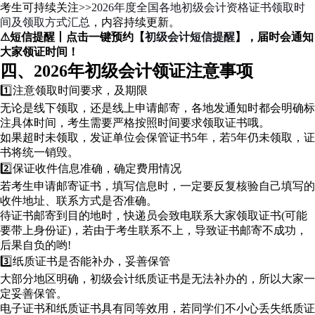
考生可持续关注>>
2026年度全国各地初级会计资格证书领取时
间及领取方式汇总
，内容持续更新。
⚠短信提醒丨点击一键预约【
初级会计短信提醒
】，届时会通知
大家领证时间！
四、2026年初级会计领证注意事项
1️⃣注意领取时间要求，及期限
无论是线下领取，还是线上申请邮寄，各地发通知时都会明确标
注具体时间，考生需要严格按照时间要求领取证书哦。
如果超时未领取，发证单位会保管证书5年，若5年仍未领取，证
书将统一销毁。
2️⃣保证收件信息准确，确定费用情况
若考生申请邮寄证书，填写信息时，一定要反复核验自己填写的
收件地址、联系方式是否准确。
待证书邮寄到目的地时，快递员会致电联系大家领取证书(可能
要带上身份证)，若由于考生联系不上，导致证书邮寄不成功，
后果自负的哟!
3️⃣纸质证书是否能补办，妥善保管
大部分地区明确，初级会计纸质证书是无法补办的，所以大家一
定妥善保管。
电子证书和纸质证书具有同等效用，若同学们不小心丢失纸质证