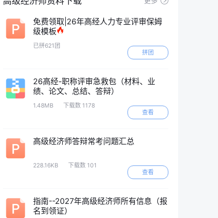
高级经济师资料下载
更多
免费领取|26年高经人力专业评审保姆
级模板
已拼621团
拼团
26高经-职称评审急救包（材料、业
绩、论文、总结、答辩）
1.48MB
下载数 1178
查看
高级经济师答辩常考问题汇总
228.16KB
下载数 101
查看
指南--2027年高级经济师所有信息（报
名到领证）