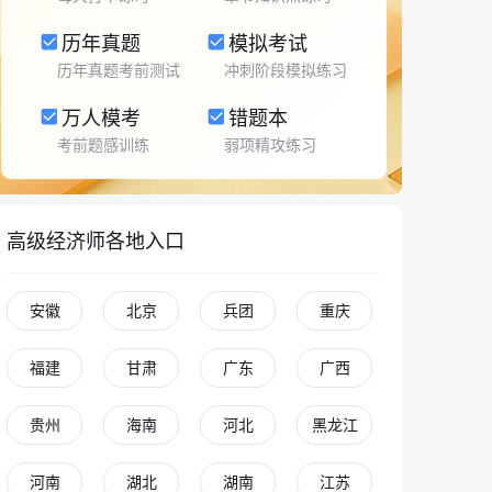
历年真题
模拟考试
历年真题考前测试
冲刺阶段模拟练习
万人模考
错题本
考前题感训练
弱项精攻练习
高级经济师各地入口
安徽
北京
兵团
重庆
福建
甘肃
广东
广西
贵州
海南
河北
黑龙江
河南
湖北
湖南
江苏