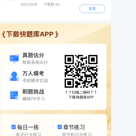
846.62KB
下载数 60
查看
每日一练
章节练习
每天打卡练习
章节知识点练习