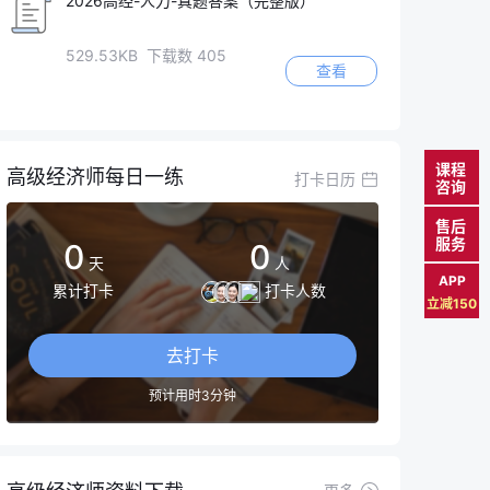
2026高经-人力-真题答案（完整版）
529.53KB 下载数 405
查看
课程
高级经济师每日一练
打卡日历
咨询
售后
服务
0
0
天
人
APP
累计打卡
打卡人数
立减150
去打卡
预计用时3分钟