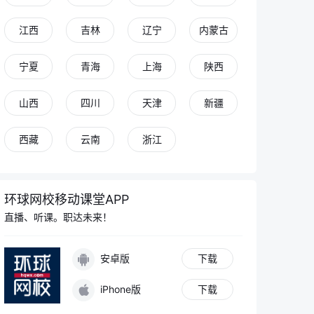
江西
吉林
辽宁
内蒙古
宁夏
青海
上海
陕西
山西
四川
天津
新疆
西藏
云南
浙江
环球网校移动课堂APP
直播、听课。职达未来！
安卓版
下载
iPhone版
下载