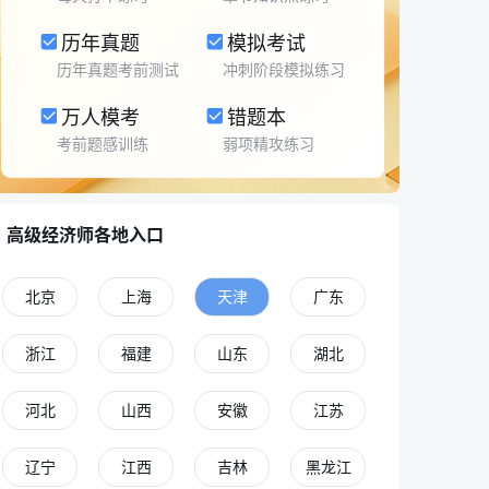
历年真题
模拟考试
历年真题考前测试
冲刺阶段模拟练习
万人模考
错题本
考前题感训练
弱项精攻练习
高级经济师各地入口
北京
上海
天津
广东
浙江
福建
山东
湖北
河北
山西
安徽
江苏
辽宁
江西
吉林
黑龙江