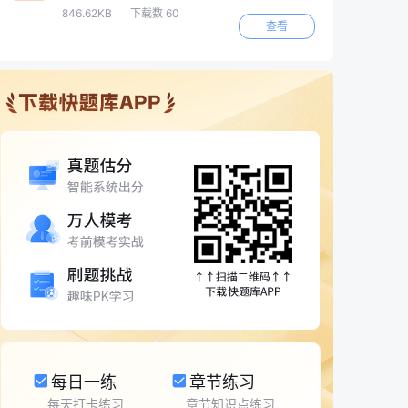
846.62KB
下载数 60
查看
每日一练
章节练习
每天打卡练习
章节知识点练习