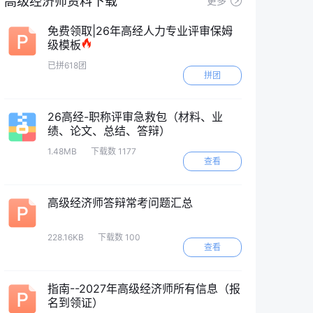
高级经济师资料下载
更多
免费领取|26年高经人力专业评审保姆
级模板
已拼618团
拼团
26高经-职称评审急救包（材料、业
绩、论文、总结、答辩）
1.48MB
下载数 1177
查看
高级经济师答辩常考问题汇总
228.16KB
下载数 100
查看
指南--2027年高级经济师所有信息（报
名到领证）