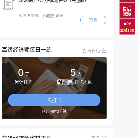
2026高经-人力-真题答案（完整版）
售后
服务
529.53KB 下载数 405
查看
APP
立减150
高级经济师每日一练
打卡日历
0
5
天
人
累计打卡
打卡人数
去打卡
预计用时3分钟