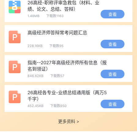
26高经-职称评审急救包（材料、业
国各个地区的评审申报时间并不统一。从往年的情况来看，大部分
绩、论文、总结、答辩）
省份的高级经济师评审申报工作，会集中在
8月至12月内
。
查看
1.48MB
下载数1163
4、考生需按要求提交评审材料，通常包括工作业绩证明、专业
论文、继续教育证明、相关获奖证书等内容。部分考区还会设置材
高级经济师答辩常考问题汇总
料初审、现场答辩等环节，只有全部通过评审环节的考生，才能最
查看
228.16KB
下载数95
终获得高级经济师的任职资格。
四、2027年高级经济师领证时间与后续注意事项
指南--2027年高级经济师所有信息（报
1、完成全部评审流程、通过高级经济师职称评审的考生，各个
名到领证）
省份的证书发放工作，一般会集中在评审结束后的1-3个月内完
查看
846.62KB
下载数57
成，大部分地区的领证时间会落在2027年年底到2028年年初这个
区间。
26高经各专业-业绩总结通用版（两万5
千字）
2、拿到证书之后，考生还需要按照所在单位的人事部门要求，
查看
452.45KB
下载数950
完成职称聘任的相关手续，正式享受对应的高级经济师职称待遇。
🔥考试越来越近，记得做题！点击下图，进入题库：
更多资料 >
📚
新手入：打基础-听好课-练好题！24小时答疑在线，27年高