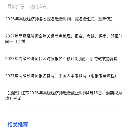
经必上岸！
最新推荐
热门资讯
👇
点击下图，立即获取：
2026年高级经济师各省报名缴费时间、报名费汇总（更新完）
编辑推荐：
2027年高级经济师全年关键节点梳理：报名、考试、评审、领证时
>>
100天冲刺资料包
>>
冲刺10页纸
>>
抢分高频重点合集
间一目了然
>>
更新！2026年高级经济师评审材料自查清单表(最新版)
>>
高级经济师评审有效期刊全汇总(含省级/国家级/核心目录)
2027年高级经济师什么时候报名？预计3月底，考试安排提前看
以上就是“2027年高级经济师全年关键节点梳理：报名、考
试、评审、领证时间一目了然”的内容了，建议各位考生认真阅读并
2027年高级经济师报名官网：中国人事考试网（附报考全流程）
持续关注本频道，更多精彩内容点击了解>>
各类精选直播课
，我们
还为大家准备了高级经济师的备考技巧、评审指导等各类精华备考
【提醒】江苏2026年高级经济师缴费截止时间4月15日，逾期视为
资料，大家点击下方或文章右侧按钮即可
免费下载
哦。
放弃考试！
相关推荐