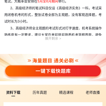
笔试，大概率会安排在
5月至6月期间
举行。
2、高级经济师的笔试科目仅设《高级经济实务》一科，考试采
用闭卷机考的形式，整张试卷全部为主观题，没有客观选择题，考
试时长为3小时。
3、高级经济师全主观题的考试形式对打字速度、机考系统操作
熟练度有一定要求，建议大家在考前提前熟悉机考答题界面，避免
展开剩余
因为操作不熟练影响答题节奏，浪费宝贵的考试时间。
三、2027年高级经济师成绩公布与资格评审时间安排
1、2027年高级经济师的考试成绩，大概率会在
7月下旬
正式公
布，考生可以登录中国人事考试网的成绩查询通道，输入个人信息
查询自己的笔试得分。
2、全国统一的笔试
合格线为60分
，达到合格线的考生，会获
得高级经济师考试成绩合格证明，该证明在全国范围内5年内有
资料下载
历年真题
精选课程
老师直播
效。
3、高级经济师的职称评审工作由各省份自行组织开展，因此全