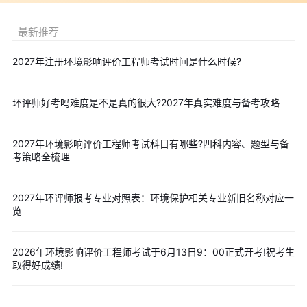
能力。
3.模拟考试：定期进行模拟考试，以检验学习效果，并适应考
最新推荐
试的节奏和时间限制。
点击查看/下载>>
环境影响评价师模拟试题
2027年注册环境影响评价工程师考试时间是什么时候?
点击查看/下载>>
环境影响评价师历年真题
4.关注大纲变化：考试大纲可能会有所变化，考生需要关注最
环评师好考吗难度是不是真的很大?2027年真实难度与备考攻略
新的考试大纲，以便及时调整学习计划。
点击参考/下载>>
环境影响评价工程师职业资格考试大纲
2027年环境影响评价工程师考试科目有哪些?四科内容、题型与备
考策略全梳理
(2025年版)4科汇总
点击参考/下载>>
2025年环境影响评价师考纲变动情况说明(4
科目汇总)
2027年环评师报考专业对照表：环境保护相关专业新旧名称对应一
览
2026年环境影响评价师报名时间范围暂未公布，预计
2026年
4月
进行，各省具体报名时间有细微差异。
建议“立即预约”文章顶部
2026年环境影响评价工程师考试于6月13日9：00正式开考!祝考生
信息栏的短信提醒，报名时间确定后我们将及时发送短信提醒您
取得好成绩!
2026年新疆环境影响评价师报名开始时间、缴费截止时间、资格审
核时间等信息。
大家可以提前收藏>>
2026年各省环境影响评价师