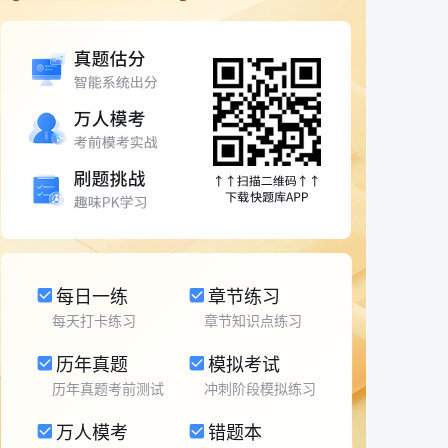
每日一练
章节练习
每天打卡练习
章节知识点练习
历年真题
模拟考试
历年真题考前测试
冲刺阶段模拟练习
万人模考
错题本