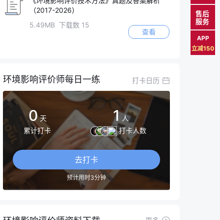
《环境影响评价技术方法》真题及答案解析
（2017-2026）
售后
服务
5.49MB 下载数 15
查看
APP
立减150
环境影响评价师每日一练
打卡日历
0
1
天
人
累计打卡
打卡人数
去打卡
预计用时3分钟