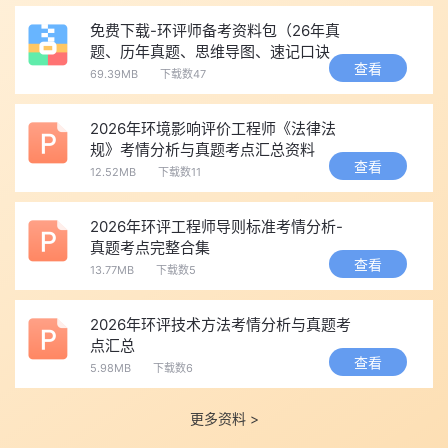
下：
免费下载-环评师备考资料包（26年真
首先，访问中国人事考试网官方网站，在首页左侧导航栏找到
题、历年真题、思维导图、速记口诀
查看
并点击"成绩查询"按钮。进入成绩查询页面后，输入个人注册的用
等）
69.39MB
下载数47
户名、密码及验证码完成登录。登录成功后，在考试列表中找到"环
境影响评价工程师职业资格考试"选项，点击进入即可查看各科成绩
2026年环境影响评价工程师《法律法
规》考情分析与真题考点汇总资料
详情。
查看
12.52MB
下载数11
方式二：电子社保卡小程序移动端查询
2026年环评工程师导则标准考情分析-
为方便考生随时随地查询成绩，人力资源和社会保障部提供了
真题考点完整合集
查看
移动端查询服务。考生可通过支付宝或微信搜索"电子社保卡"小程
13.77MB
下载数5
序，按以下步骤操作：
2026年环评技术方法考情分析与真题考
打开小程序后，点击底部"人社办事"菜单，选择"人才人事"栏
点汇总
目。在专业技术人员选项中，点击"专业技术人员资格考试成绩查
查看
5.98MB
下载数6
询"功能。完成授权登录后，选择对应的考试年度和"环境影响评价
师"考试名称，即可查询到个人成绩。
更多资料 >