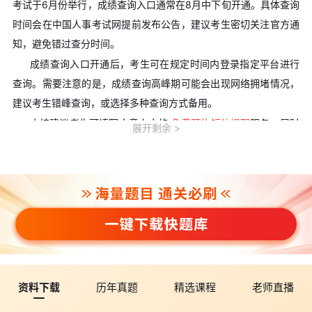
考试于6月份举行，成绩查询入口通常在8月中下旬开通。具体查询
时间会在中国人事考试网提前发布公告，建议考生密切关注官方通
知，避免错过查分时间。
成绩查询入口开通后，考生可在规定时间内登录指定平台进行
查询。需要注意的是，成绩查询高峰期可能会出现网络拥堵情况，
建议考生错峰查询，或选择多种查询方式备用。
小编建议考生可填写文章上方的
免费预约短信提醒
服务，届时
展开剩余
我们会及时通知考生2026年各省环境影响评价师考试时间、成绩查
询时间等，助您顺利参加考试!
点击查看/收藏
>>>2026年环境影响
评价师考试成绩查询时间及查分入口汇总(实时更新中)
。
三、环境影响评价师考试成绩查询方式
目前，环境影响评价师考试成绩查询提供两种官方渠道，考生
可根据实际情况选择适合的方式。
点击收藏/查看
>>>2026年环境
影响评价师成绩查询入口
方式一：中国人事考试网电脑端查询
资料下载
历年真题
精选课程
老师直播
中国人事考试网是成绩查询的主要官方平台，具体操作流程如