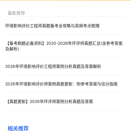
移动端查询方式不受地点限制，操作简便快捷，特别适合工作
最新推荐
繁忙或不便使用电脑的考生。
环境影响评价师考试备考中需要的考点资料、各科重点、备考
环境影响评价工程师真题备考全攻略与高频考点梳理
技巧、模拟题及历年真题等免费提供给大家，可自行选择需要的科
目、资料类型，点击就能【
免费下载
】啦!
【备考刷题必备资料】2020-2026年环评师真题汇总(含参考答案
及解析)
考生可点击下列图片进入免费环境影响评价师
【
在线题库
】
，
进行章节练习、模拟试卷、历年真题等题库练习。
2026年环境影响评价工程师案例分析真题及答案解析
以上就是“2026年环评师《环境影响评价技术方法》真题及答
2026年环境影响评价师案例真题更新：附参考答案与估分指南
案80题完整版下载”的所有内容,2026年环境影响评价师各科目真题
及答案，可点击
“免费下载”
按钮后进入下载页面。
【真题更新】2026年环评师案例分析真题及答案
相关推荐