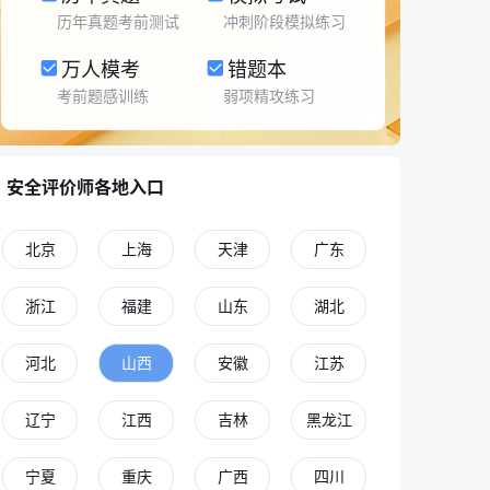
历年真题考前测试
冲刺阶段模拟练习
万人模考
错题本
考前题感训练
弱项精攻练习
安全评价师各地入口
北京
上海
天津
广东
浙江
福建
山东
湖北
河北
山西
安徽
江苏
辽宁
江西
吉林
黑龙江
宁夏
重庆
广西
四川