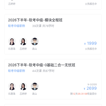
吕婷婷
火热报名中
2026下半年-软考中级-模块全程班
软考中级职称
39次课
共78学时
1999
¥
石惠珠
吕婷婷
高山
火热报名中
2026下半年-软考中级-0基础二合一无忧班
软考中级职称
44次课
共87学时
¥ 3299
2699
¥
石惠珠
吕婷婷
高山
剩
12
天
05:31:59
恢复原价