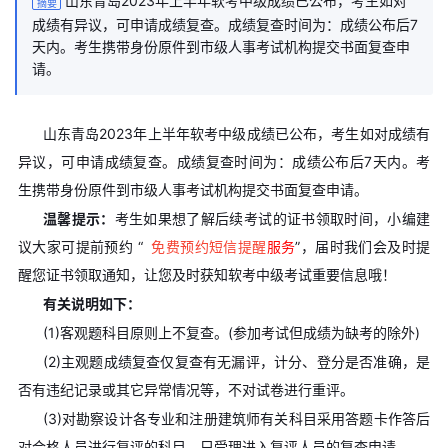
山东青岛2023年上半年软考中级成绩已公布，考生如对
摘要
成绩有异议，可申请成绩复查。成绩复查时间为：成绩公布后7
天内。考生携带身份原件到市级人事考试机构提交书面复查申
请。
山东青岛2023年上半年软考中级成绩已公布，考生如对成绩有
异议，可申请成绩复查。成绩复查时间为：成绩公布后7天内。考
生携带身份原件到市级人事考试机构提交书面复查申请。
温馨提示：
考生如果想了解后续考试的证书领取时间，小编建
议大家可提前预约 “
免费预约短信提醒
服务
”，届时我们会及时提
醒您证书领取通知，让您及时获知软考中级考试重要信息哦！
有关说明如下：
(1)客观题科目原则上不复查。(参加考试但成绩为缺考的除外)
(2)主观题成绩复查仅复查有无漏评，计分、登分是否准确，是
否有违纪记录或其它异常情况等，不对试卷进行重评。
(3)对勘察设计各专业和注册建筑师有关科目采用答题卡作答后
对合格人员进行复评的科目，只受理进入复评人员的复查申请。