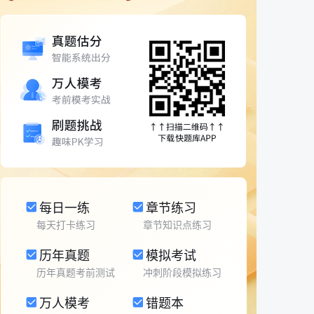
每日一练
章节练习
每天打卡练习
章节知识点练习
历年真题
模拟考试
历年真题考前测试
冲刺阶段模拟练习
万人模考
错题本