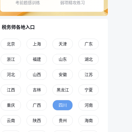
考前题感训练
弱项精攻练习
税务师各地入口
北京
上海
天津
广东
浙江
福建
山东
湖北
河北
山西
安徽
江苏
江西
吉林
黑龙江
宁夏
重庆
广西
四川
河南
云南
陕西
贵州
海南