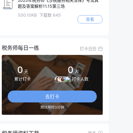
2025年税务师《涉税服务相关法律》考试真
题及答案解析11.15第三场
500.10KB 下载数 645
查看
税务师每日一练
打卡日历
0
0
天
人
累计打卡
打卡人数
去打卡
预计用时3分钟