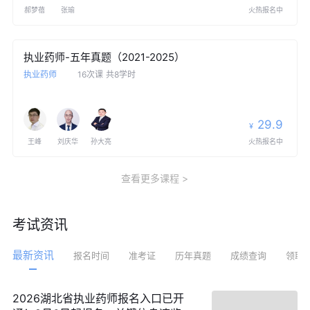
郝梦蓓
张瑜
火热报名中
执业药师-五年真题（2021-2025）
执业药师
16次课
共8学时
29.9
¥
王峰
刘庆华
孙大亮
火热报名中
查看更多课程
考试资讯
最新资讯
报名时间
准考证
历年真题
成绩查询
领取
2026湖北省执业药师报名入口已开