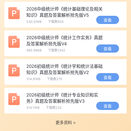
是“背多分”，最后冲刺阶段建议多看几遍高频考点总结，重点记忆
2026中级统计师《统计基础理论及相关
容易出多选题和判断题的细节知识点。
知识》真题及答案解析抢先版V5
四、2026中级统计师各题型答题技巧：会做不如会考
查看
530.50KB
下载数950
在2026中级统计师考试中，掌握针对不同题型的答题技巧，往
往能让你在同等知识储备下多得5-10分。
2026中级统计师《统计工作实务》真题
及答案解析抢先版V4
单选题(40分，权重高)：
查看
485.98KB
下载数1342
关键词定位法：先看题干中的“不属于”“不正确”“包括”等关键
词，明确题目要求再读选项。
2026初级统计师《统计学和统计法基础
排除优先：先排除明显错误或带有绝对化词汇(如“所有”“必
知识》真题及答案解析抢先版V2
查看
须”“一定”)的选项。
314.91KB
下载数270
时间控制：每题不超过1分钟，不会的先用排除法选一个最可能
2026初级统计师《统计专业知识和实
的，切忌在一道题上卡太久。
务》真题及答案解析抢先版V3
多选题(30分，保分关键)：
查看
414.11KB
下载数232
保守策略优先：多选题多选、错选、不选均不得分，但少选且
选对的部分可以得相应分值(每选对一个得0.5分)。
更多资料 >
不确定的不选：宁可得0.5分，也不要冒险多选导致整题0分。