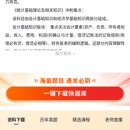
力攻克。
《统计基础理论及相关知识》冲刺重点：
该科目由会计基础知识和经济学基础知识两部分组成。
会计基础知识板块： 重点关注会计要素(资产、负债、所有者权
益、收入、费用、利润)的确认与计量、借贷记账法的记账规则(有
借必有贷，借贷必相等)、财务报表的编制逻辑。这部分内容理解性
强，建议通过做历年真题来巩固。
展开剩余
经济学基础知识板块： 核心考点包括需求与供给的影响因素、
弹性理论、市场失灵的原因与对策、GDP的三种核算方法、乘数原
理、通货膨胀的成因与治理。其中“影响需求的因素”是高频考点，
需要牢记“替代品价格与该商品需求同向变动、互补品价格与该商品
需求反向变动”这一核心规律。
《统计工作实务》冲刺重点：
该科目偏重统计实务操作和法规应用，重点包括：统计调查方
案的设计、统计数据的质量要求、抽样误差与非抽样误差的控制、
资料下载
历年真题
精选课程
老师直播
统计指标的计算方法、统计法规的基本框架等。这部分科目的特点