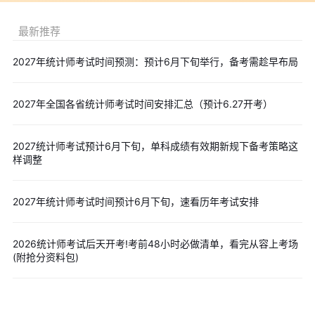
审题要仔细：很多多选题的陷阱藏在题干中，读题至少两遍。
最新推荐
判断题(20分，注意细节)：
关注限定词：题干中出现“完全”“总是”“从不”“任何”等绝对化表
2027年统计师考试时间预测：预计6月下旬举行，备考需趁早布局
述时，大概率是错的。
相信第一直觉：除非有确凿证据，否则不要反复改答案。
2027年全国各省统计师考试时间安排汇总（预计6.27开考）
控制速度：判断题每题建议控制在30秒内完成，为综合应用题
留足时间。
2027统计师考试预计6月下旬，单科成绩有效期新规下备考策略这
综合应用题(30分，拉开差距)：
样调整
先读题干后读材料：先看清题目问什么，再从材料中提取有效
信息。
2027年统计师考试时间预计6月下旬，速看历年考试安排
分步骤作答：计算类问题要写出关键步骤，即使最后结果错
了，步骤分也可能拿到。
2026统计师考试后天开考!考前48小时必做清单，看完从容上考场
注意单位和数据一致性：综合应用题常考计算题，单位搞错全
(附抢分资料包)
盘皆输。
2026统计师考前冲刺福利