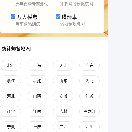
历年真题考前测试
冲刺阶段模拟练习
万人模考
错题本
考前题感训练
弱项精攻练习
统计师各地入口
北京
上海
天津
广东
浙江
福建
山东
湖北
河北
山西
安徽
江苏
辽宁
江西
吉林
黑龙江
宁夏
重庆
广西
四川