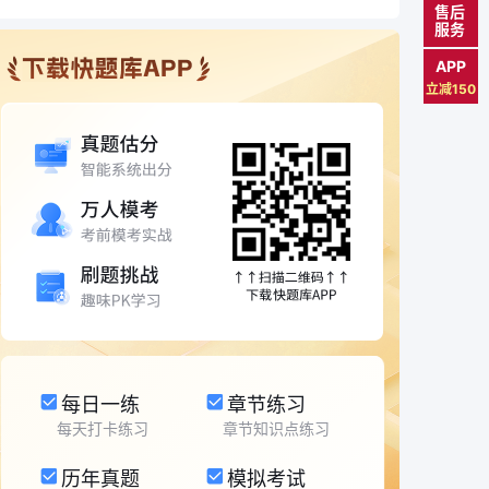
售后
服务
APP
立减150
每日一练
章节练习
每天打卡练习
章节知识点练习
历年真题
模拟考试