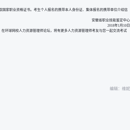
领取国家职业资格证书。考生个人报名的携带本人身份证、集体报名的携带单位介绍信
安徽省职业技能鉴定中心
2018年1月10日
，在环球网校
人力资源管理师论坛
，将有更多人力资源管理师考友与您一起交流考试
编辑：维妮