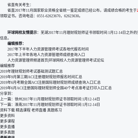
省直有关考生：
省直2017年11月国家职业资格全省统一鉴定成绩已经公布，请成绩合格的考生于
领取证书。咨询电话：0551-62623670，62623630。
环球网校友情提示
：
芜湖2017年11月理财规划师证书领取时间:1月12-14日
之外的
信息。
编辑推荐：
2017年下半年人力资源管理师考试各地代报名时间
2017年上半年各地人力资源管理师成绩查询入口
人力资源管理师频道首页
|
环球网校人力资源管理师考试论坛
编辑推荐
2019年理财规划师考试基础测试题汇总
2019年9月第三期ACI注册理财规划师报名时间汇总
2019年6月考期全国ACI注册国际理财规划师成绩查询入口汇总
2019年6月ACI注册国际理财规划师全国40个考点准考证打印入口汇总
分享到：
上一篇：
徐州2017年11月理财规划师证书领取时间:1月12-14日
下一篇：
淮南2017年11月理财规划师证书领取时间:1月12-14日
资料下载
精选课程
老师直播
真题练习
更多资料
更多课程
更多直播
更多真题
最新资讯