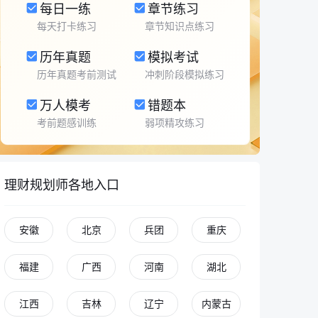
每日一练
章节练习
每天打卡练习
章节知识点练习
历年真题
模拟考试
历年真题考前测试
冲刺阶段模拟练习
万人模考
错题本
考前题感训练
弱项精攻练习
理财规划师各地入口
安徽
北京
兵团
重庆
福建
广西
河南
湖北
江西
吉林
辽宁
内蒙古