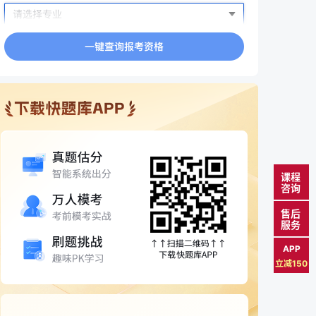
课程
咨询
售后
服务
APP
立减150