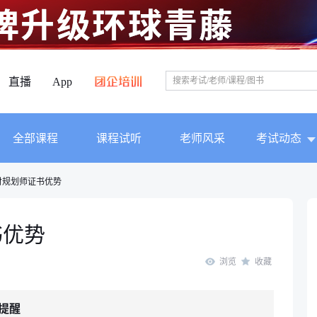
直播
App
全部课程
课程试听
老师风采
考试动态
财规划师证书优势
书优势
浏览
收藏
提醒