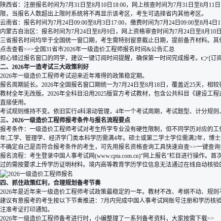
陕西省：注册报名时间为7月31日至8月10日18:00，网上核查时间为7月31日至8月
限，当报名人数超出上限时系统将不再显示该考区，考生可选择省内其他考区。
云南省：报名时间为7月24日09:00至8月3日17:00，缴费时间为7月24日09:00
内蒙古自治区：报名时间为7月24日至8月9日，网上资格审查时间为7月24日至8月10
三省报名时间均早于全国统一窗口期，考生需特别留意截止日期，提前备齐材料。其
点击查看>>>
全国31省市2026年一级造价工程师报名时间&公告汇总
担心错过报名窗口的同学，建议一键订阅时间提醒，确保第一时间完成报考。👉[
订
二、2026年一造考试三大政策利好
2026年一级造价工程师考试迎来近年难得的政策稳定期。
报名周期延长。2026年全国报名窗口期统一为7月24日至8月18日，覆盖近25天
教材全年无改版。2026年全科目沿用2025版官方考试教材，包含公共科目《建设
直接使用。
考试规则维持不变。依旧实行4科滚动管理，4年一个考试周期，考试题型、计分规则、
三、2026一级造价工程师报考条件与报名流程要点
报考条件：一级造价工程师考试对考生所学专业没有硬性限制，但不同学历对应的工作
年;工学、管理学、经济学门类本科学历需满4年。硕士或第二学士学位需满2年，博士
不确定自己是否符合报考条件的考生，可先用报名资格查询工具快速自查
>>一键查
报名流程：考生登录中国人事考试网(www.cpta.com.cn)“网上报名”栏
过的需按要求上传学历证明材料。境内高等教育学历学位信息无法通过在线自动核验
四、抓住政策红利，合理规划备考节奏
2026年是近年来一级造价工程师考试政策最稳定的一年。教材不改、考纲不动、规
建议有意报考的考生按以下节奏推进：7月内完成中国人事考试网账号注册和学历核验;
注准考证打印通知。
2026年一级造价工程师备考进行时，小编整理了一系列备考资料，大家按需下载>>