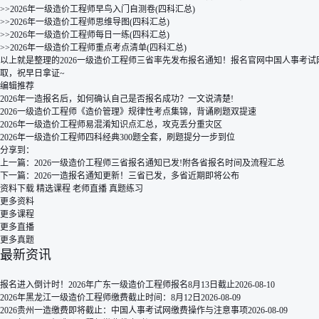
>>2026年一级造价工程师早鸟入门自测卷(四科汇总)
>>2026年一级造价工程师思维导图(四科汇总)
>>2026年一级造价工程师每日一练(四科汇总)
>>2026年一级造价工程师重点考点清单(四科汇总)
以上就是整理的2026一级造价工程师三省率先发布报名通知！报名官网中国人事考
取，祝早日拿证~
编辑推荐
2026年一造报名后，如何确认自己是否报名成功？一文说清楚!
2026一级造价工程师《造价管理》规律性考点集锦，背诵刷题双提速
2026年一级造价工程师易混淆知识点汇总，攻克丢分重灾区
2026年一级造价工程师四科经典300题全套，刷题提分一步到位
分享到：
上一篇：
2026一级造价工程师三省报名通知已发!附各省报名时间及流程汇总
下一篇：
2026一造报名通知更新！三省已发，多省近期即将公布
资料下载
精选课程
老师直播
真题练习
更多资料
更多课程
更多直播
更多真题
最新资讯
报名进入倒计时！2026年广东一级造价工程师报名8月13日截止
2026-08-10
2026年黑龙江一级造价工程师缴费截止时间：8月12日
2026-08-09
2026贵州一造缴费即将截止：中国人事考试网缴费操作与注意事项
2026-08-09