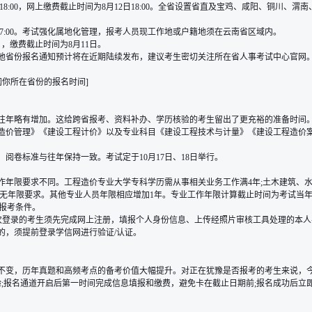
11日18:00，网上缴费截止时间为8月12日18:00。全省设置省直及宝鸡、咸阳、铜
至8月4日17:00。考试强化属地化管理，报考人员现工作地或户籍地须在云南省区域内。
日，缴费截止时间为8月11日。
他省份报名通知预计将在近期陆续发布，建议考生密切关注所在省人事考试中心官网
阅你所在省份的报名时间
]
，相较往年略有增加。这给跨省报考、资料补办、学历核验的考生留出了更充裕的准备时间
工程造价管理》《建设工程计价》以及专业科目《建设工程技术与计量》《建设工程造价
阅卷标准与往年保持一致。考试定于10月17日、18日举行。
年限要求不同。工程造价专业大学专科学历需从事相关业务工作满4年;土木建筑、水
无年限要求。其他专业人员年限相应增加1年。专业工作年限计算截止时间为考试当年度
询报考条件
。
目进行操作。首次登录的考生须先完成网上注册，填报个人身份信息、上传经照片审核工具处
的，须提前登录学信网进行验证/认证。
则不变，历年真题和高频考点的备考价值大幅提升。对正在犹豫是否报考的考生来说，今
报名通道开启后第一时间完成信息填报和缴费，避免卡在截止日期前;报名成功后立即进