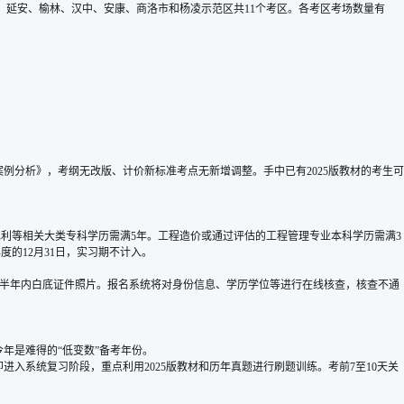
川、渭南、延安、榆林、汉中、安康、商洛市和杨凌示范区共11个考区。各考区考场数量有
。
。
案例分析》，考纲无改版、计价新标准考点无新增调整。手中已有2025版教材的考生可
利等相关大类专科学历需满5年。工程造价或通过评估的工程管理专业本科学历需满3
的12月31日，实习期不计入。
理的本人半年内白底证件照片。报名系统将对身份信息、学历学位等进行在线核查，核查不通
年是难得的“低变数”备考年份。
入系统复习阶段，重点利用2025版教材和历年真题进行刷题训练。考前7至10天关