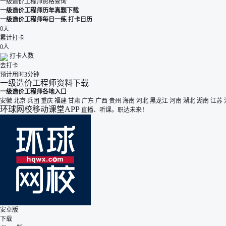
一级造价工程师资格查询
一级造价工程师历年真题下载
一级造价工程师每日一练
打卡日历
0
天
累计打卡
0
人
打卡人数
去打卡
预计用时3分钟
一级造价工程师资料下载
一级造价工程师各地入口
安徽
北京
兵团
重庆
福建
甘肃
广东
广西
贵州
海南
河北
黑龙江
河南
湖北
湖南
江苏
环球网校移动课堂APP
直播、听课。职达未来！
安卓版
下载