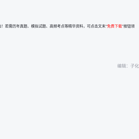
站！
若需历年真题、模拟试题、高频考点等精华资料，可点击文末“
免费下载
”按钮领
编辑：子化