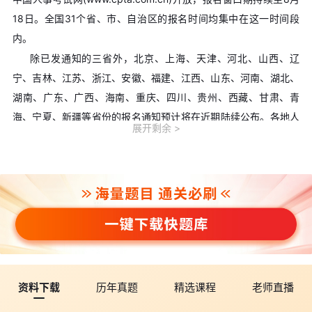
18日。全国31个省、市、自治区的报名时间均集中在这一时间段
内。
除已发通知的三省外，北京、上海、天津、河北、山西、辽
宁、吉林、江苏、浙江、安徽、福建、江西、山东、河南、湖北、
湖南、广东、广西、海南、重庆、四川、贵州、西藏、甘肃、青
海、宁夏、新疆等省份的报名通知预计将在近期陆续公布。各地人
展开剩余
事考试中心将结合本地实际安排发布具体报名时段。
尚未收到通知的考生，建议密切关注所在省人事考试中心或人
力资源和社会保障厅官网，具体时间以当地通知为准。
三、2026年一级造价工程师统一报名入口与操作流程
2026年一级造价工程师报名的统一入口为中国人事考试网
(www.cpta.com.cn)，考生登录后进入“网上报名”栏目操作。
报名流程包括：网上注册→网上报名(选择考试级别和科目)→资
格核查(系统自动或人工核查)→网上缴费。首次登录的考生须先完
资料下载
历年真题
精选课程
老师直播
成网上注册，填报个人身份信息、上传经照片审核工具处理的本人