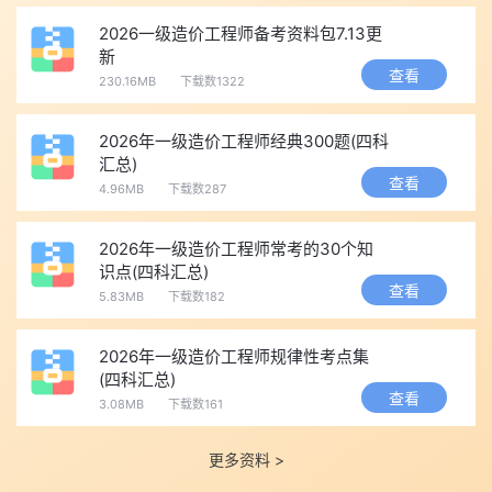
半年内白底证件照片。
2026一级造价工程师备考资料包7.13更
报名系统将对考生身份信息、学历学位等进行在线核查。核查
新
结果为“核查通过”的可直接进入报名环节;“无法核查”和“核查不通
查看
230.16MB
下载数1322
过”的考生，需按要求上传学历证明材料。境内高等教育学历学位信
息无法通过在线自动核验的，应在报名前及时登录学信网进行验证/
2026年一级造价工程师经典300题(四科
认证，并确保验证报告在有效期内。考生可自主选择是否采用告知
汇总)
查看
承诺制方式办理报名事项。
4.96MB
下载数287
2026年一级造价工程师常考的30个知
四、2026年一级造价工程师报名前准备与关键提醒
识点(四科汇总)
无论所在省份通知是否已发布，以下几点需提前准备：
查看
5.83MB
下载数182
学历认证：境内高等教育学历学位信息无法通过在线自动核验
的，须提前登录学信网进行验证/认证，下载PDF格式报告以备上
2026年一级造价工程师规律性考点集
(四科汇总)
传。照片准备：首次报考人员需准备经照片审核工具处理的本人半
查看
3.08MB
下载数161
年内白底证件照片。账号注册：建议考生及早登录中国人事考试网
注册或完善注册信息。属地管理：考生原则上应在工作地或居住地
更多资料 >
报名参加考试。缴费确认：缴费成功即视为报名完成，已缴费用不