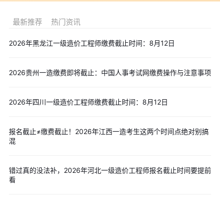
予退还。全国报名窗口期结束后不设补报机会，建议不要拖到最后
一天。
最新推荐
热门资讯
2026年一级造价工程师备考进行时，小编整理了一系列备考资
2026年黑龙江一级造价工程师缴费截止时间：8月12日
料，大家按需下载>>
>>2026年一级造价工程师早鸟入门自测卷(四科汇总)
2026贵州一造缴费即将截止：中国人事考试网缴费操作与注意事项
>>2026年一级造价工程师思维导图(四科汇总)
>>2026年一级造价工程师每日一练(四科汇总)
2026年四川一级造价工程师缴费截止时间：8月12日
>>2026年一级造价工程师重点考点清单(四科汇总)
以上就是整理的2026一造报名通知更新！三省已发，多省近期
即将公布的介绍，如有更新后的一级造价师考试信息，我们会及时
报名截止≠缴费截止！2026年江西一造考生这两个时间点绝对别搞
混
整理发布，请持续关注本站！
若需历年真题、模拟试题、高频考点
等精华资料，可点击文末“
免费下载
”按钮领取，祝早日拿证~
错过真的没法补，2026年河北一级造价工程师报名截止时间要提前
看