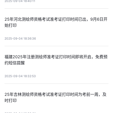
2025-09-04 18:40:11
25年河北测绘师资格考试准考证打印时间已出，9月6日开
始打印
2025-09-04 18:36:36
福建2025年注册测绘师准考证打印时间即将开启，免费预
约短信提醒
2025-09-04 18:32:53
25年吉林测绘师资格考试准考证打印时间为考前一周，及
时打印