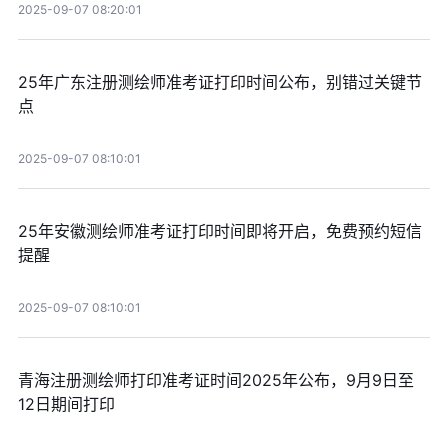
2025-09-07 08:20:01
25年广东注册测绘师准考证打印时间公布，别错过关键节
点
2025-09-07 08:10:01
25年安徽测绘师准考证打印时间即将开启，免费预约短信
提醒
2025-09-07 08:10:01
青海注册测绘师打印准考证时间2025年公布，9月9日至
12日期间打印