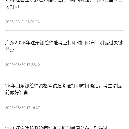
可打印
2025-08-21 18:01:36
广东2025年注册测绘师准考证打印时间公布，别错过关键
节点
2025-08-20 17:22:10
25年山东测绘师资格考试准考证打印时间确定，考生请提
前做好准备
2025-08-20 17:16:37
25年辽宁注册测绘师准考证打印时间公布，别错过