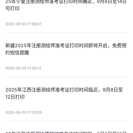
25年宁夏注册测绘师准考证打印时间确定，9月8日至14日
可打印
2025-09-05 17:58:07
新疆2025年注册测绘师准考证打印时间即将开启，免费预
约短信提醒
2025-09-05 17:55:13
2025年江西注册测绘师准考证打印时间临近，9月8日至
12日打印
2025-09-05 17:53:05