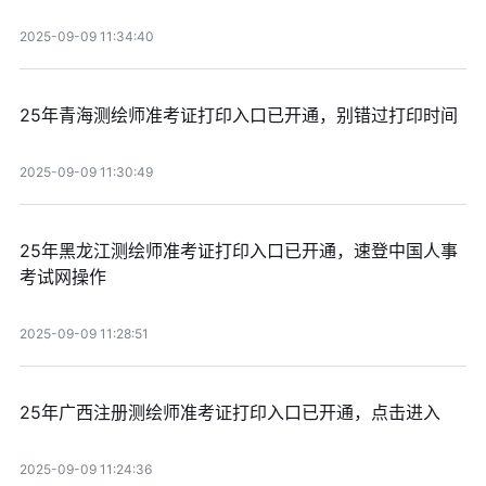
2025-09-09 11:34:40
25年青海测绘师准考证打印入口已开通，别错过打印时间
2025-09-09 11:30:49
25年黑龙江测绘师准考证打印入口已开通，速登中国人事
考试网操作
2025-09-09 11:28:51
25年广西注册测绘师准考证打印入口已开通，点击进入
2025-09-09 11:24:36