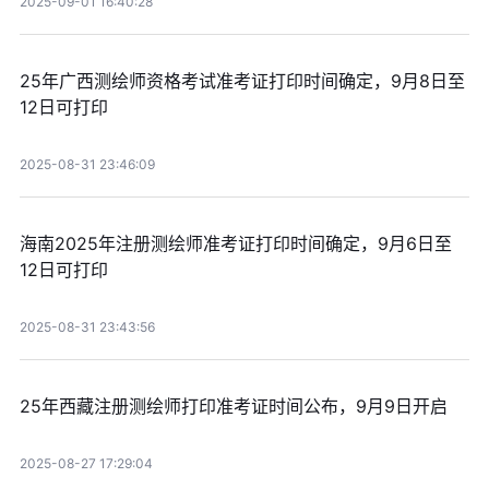
2025-09-01 16:40:28
25年广西测绘师资格考试准考证打印时间确定，9月8日至
12日可打印
2025-08-31 23:46:09
海南2025年注册测绘师准考证打印时间确定，9月6日至
12日可打印
2025-08-31 23:43:56
25年西藏注册测绘师打印准考证时间公布，9月9日开启
2025-08-27 17:29:04