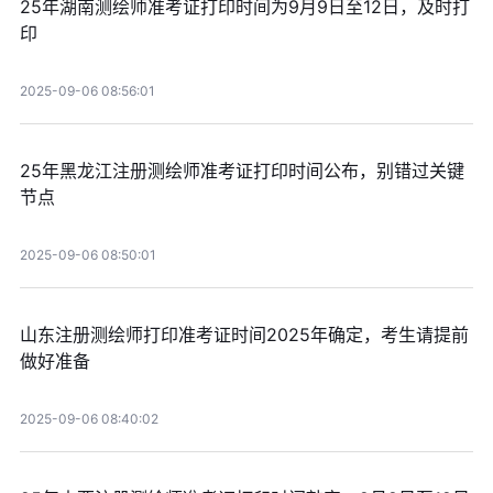
25年湖南测绘师准考证打印时间为9月9日至12日，及时打
印
2025-09-06 08:56:01
25年黑龙江注册测绘师准考证打印时间公布，别错过关键
节点
2025-09-06 08:50:01
山东注册测绘师打印准考证时间2025年确定，考生请提前
做好准备
2025-09-06 08:40:02