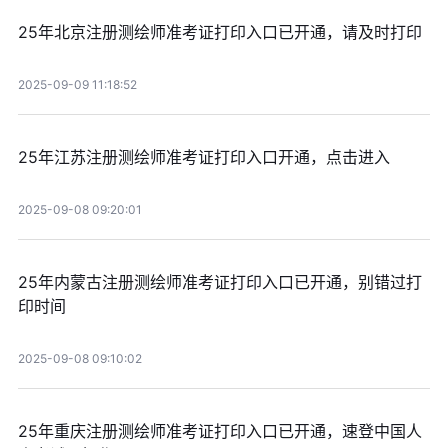
25年北京注册测绘师准考证打印入口已开通，请及时打印
2025-09-09 11:18:52
25年江苏注册测绘师准考证打印入口开通，点击进入
2025-09-08 09:20:01
25年内蒙古注册测绘师准考证打印入口已开通，别错过打
印时间
2025-09-08 09:10:02
25年重庆注册测绘师准考证打印入口已开通，速登中国人