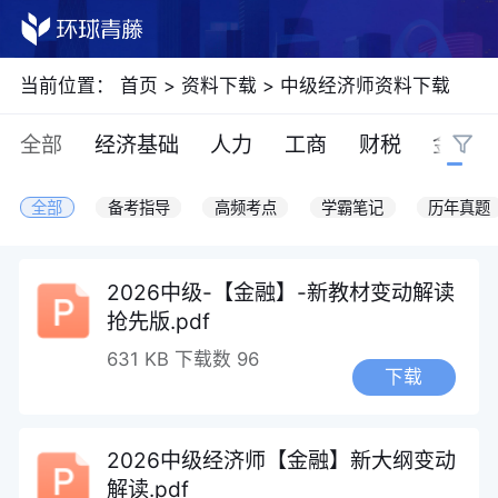
当前位置：
首页
>
资料下载
>
中级经济师资料下载
金融
全部
经济基础
人力
工商
财税
全部
备考指导
高频考点
学霸笔记
历年真题
2026中级-【金融】-新教材变动解读
抢先版.pdf
631 KB
下载数 96
下载
2026中级经济师【金融】新大纲变动
解读.pdf