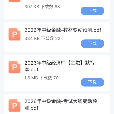
397 KB
下载数 88
下载
2026年中级金融-教材变动预测.pdf
334 KB
下载数 22
下载
2026年中级经济师【金融】默写
本.pdf
1.6 MB
下载数 70
下载
2026年中级金融-考试大纲变动预
测.pdf