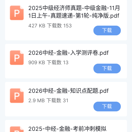
2025中级经济师真题-中级金融-11月
1日上午-真题速递-第1轮-纯净版.pdf
427 KB
下载数 153
下载
2026中经-金融-入学测评卷.pdf
909 KB
下载数 13
下载
2026中经-金融-知识点配题.pdf
2.9 MB
下载数 31
下载
2025-中经-金融-考前冲刺模拟