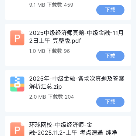
9.1 MB
下载数 459
下载
2025中级经济师真题-中级金融-11月
2日上午-完整版.pdf
1.0 MB
下载数 96
下载
2025年-中级金融-各场次真题及答案
解析汇总.zip
2.0 MB
下载数 204
下载
环球网校-中级经济师-金
融-2025.11.2-上午-考点速递-纯净