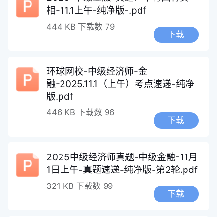
相-11.1上午-纯净版-.pdf
444 KB
下载数 79
下载
环球网校-中级经济师-金
融-2025.11.1（上午）考点速递-纯净
版.pdf
446 KB
下载数 96
下载
2025中级经济师真题-中级金融-11月
1日上午-真题速递-纯净版-第2轮.pdf
321 KB
下载数 99
下载