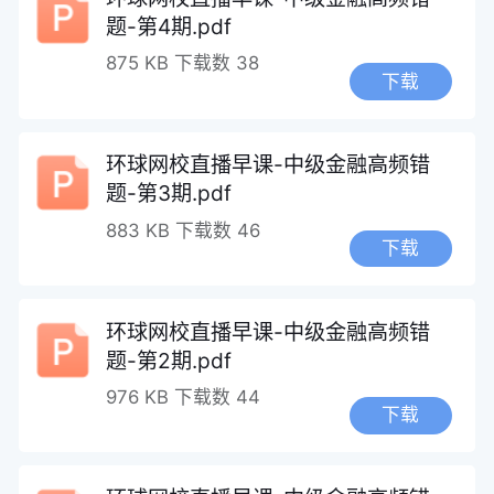
题-第4期.pdf
875 KB
下载数 38
下载
环球网校直播早课-中级金融高频错
题-第3期.pdf
883 KB
下载数 46
下载
环球网校直播早课-中级金融高频错
题-第2期.pdf
976 KB
下载数 44
下载