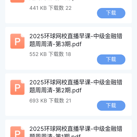
441 KB
下载数 22
下载
2025环球网校直播早课-中级金融错
题周周清-第3期.pdf
552 KB
下载数 18
下载
2025环球网校直播早课-中级金融错
题周周清-第2期.pdf
693 KB
下载数 21
下载
2025环球网校直播早课-中级金融错
题周周清-第1期.pdf