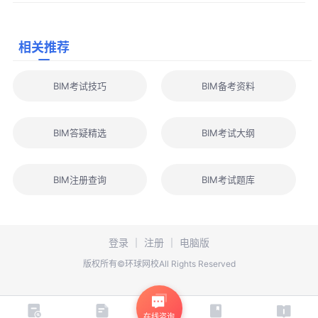
城建档案信用信息归集、评价、应用机制，将相关信用信息归集到
公共信用信息平台，依法采取守信激励和失信惩戒措施。
档案交得及不及时、真不真实，直接关系到企业的信用评级，
相关推荐
进而影响招投标和资质管理。如果BIM模型与实际情况不符，不仅
是返工的问题，更可能面临信用扣分，甚至纳入失信名单。
BIM考试技巧
BIM备考资料
4.从“分头报批”到“联合验收”
2026年10月底前，将实现建设工程联合验收“一窗受理”“联合勘
BIM答疑精选
BIM考试大纲
验”“一网通办”;2027年6月底前，联合验收数据将实现跨部门、跨层
级的高效共享。
BIM注册查询
BIM考试题库
这对档案管理意味着什么?BIM模型的数据可以直接在跨部门平
台流通——规划、施工、验收、运维，全程“一数到底”，不再需要
重复填表、重复报审。
登录
｜
注册
｜
电脑版
三、实战指南：行业玩家该如何应对？
版权所有©环球网校All Rights Reserved
面对新规的即将落地，无论是业主还是施工方，都需要提前调
整策略：
对于建设单位（开发商/业主）：
在线咨询