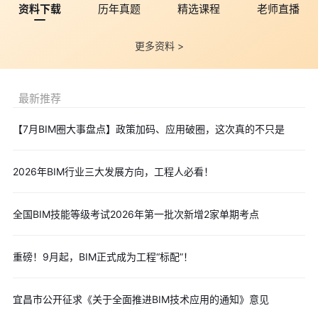
资料下载
历年真题
精选课程
老师直播
用列入造价，并且在施工过程中同步收集、整理资料。BIM模型必
须跟着工程走，每一次设计变更都要实时在模型里更新，不能再等
更多资料 >
到最后“做一套竣工模型”来应付。
2.从“交图纸”到“交数据”
最新推荐
新规第二十九条给电子档案“正名”：电子档案与传统载体档案
具有同等效力，可以以电子形式作为凭证使用。
【7月BIM圈大事盘点】政策加码、应用破圈，这次真的不只是
这意味着，法律地位完全打平了。以后去办事，可能不再需要
打印出几百斤的图纸盖章，一个带有电子签章的BIM模型或PDF文
2026年BIM行业三大发展方向，工程人必看！
档，就是法律凭证。电子档案签署了具有法律效力的电子印章或电
子签名的，可不移交相应纸质档案。
全国BIM技能等级考试2026年第一批次新增2家单期考点
一座大楼交付，既交砖头砌的“实体”，也交数据堆的“数字孪
生”。
重磅！9月起，BIM正式成为工程“标配”！
3.从“事后追责”到“信用挂钩”
以前查档案造假，只能罚款整改。现在不一样了。
宜昌市公开征求《关于全面推进BIM技术应用的通知》意见
新规建立了信用监管机制——城建档案管理部门应当建立健全