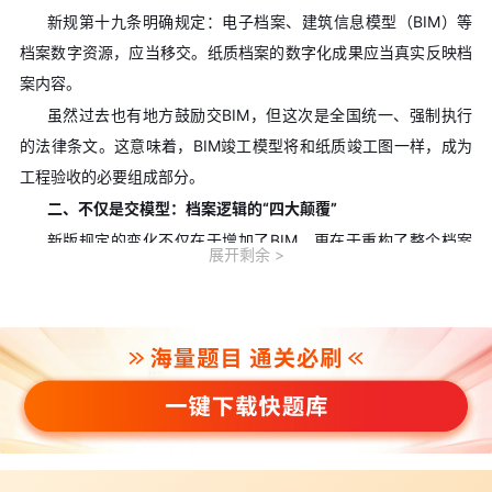
新规第十九条明确规定：电子档案、建筑信息模型（BIM）等
档案数字资源，应当移交。纸质档案的数字化成果应当真实反映档
案内容。
虽然过去也有地方鼓励交BIM，但这次是全国统一、强制执行
的法律条文。这意味着，BIM竣工模型将和纸质竣工图一样，成为
工程验收的必要组成部分。
二、不仅是交模型：档案逻辑的“四大颠覆”
新版规定的变化不仅在于增加了BIM，更在于重构了整个档案
展开剩余
管理的游戏规则。
1.从“秋后算账”到“全过程陪伴”
以前很多项目是“先干后补”，工程都交付了，资料员还在办公
室里熬夜“造”签字。
新规第十二条明确要求：“工程建设单位应当将档案相关费用列
入建设工程造价，及时收集、整理建设工程各环节文件材料，确保
归档进度与工程建设进度同步。”
这意味着档案管理变成了“嵌入式”的。建设单位必须将档案费