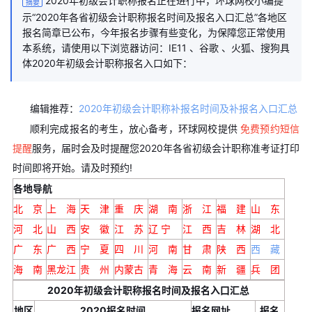
2020年初级会计职称报名正在进行中，环球网校小编提
摘要
示“2020年各省初级会计职称报名时间及报名入口汇总”各地区
报名简章已公布，今年报名步骤有些变化，为保障您正常使用
本系统，请使用以下浏览器访问：IE11 、谷歌 、火狐、搜狗具
体2020年初级会计职称报名入口如下：
编辑推荐：
2020年初级会计职称补报名时间及补报名入口汇总
顺利完成报名的考生，放心备考，环球网校提供
免费预约短信
提醒
服务，届时会及时提醒您2020年各省初级会计职称准考证打印
时间即将开始。请及时预约!
各地导航
北 京
上 海
天 津
重 庆
湖 南
浙 江
福 建
山 东
河 北
山 西
安 徽
江 苏
辽 宁
江 西
吉 林
湖 北
广 东
广 西
宁 夏
四 川
河 南
甘 肃
陕 西
西 藏
海 南
黑龙江
贵 州
内蒙古
青 海
云 南
新 疆
兵 团
2020年初级会计职称报名时间及报名入口汇总
地区
2020报名时间
报名网址
报名