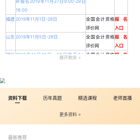
补报名2019年11月27日9:00-29日
16:00
福建
2019年11月1日-29日
全国会计资格
报名
评价网
入口
山东
2019年11月5日-29日
全国会计资格
报名
评价网
入口
湖北
2019年11月19日—30日每天8：
全国会计资格
报名
展开剩余
00-20：00
评价网
入口
河北
2019年11月11日-30日
全国会计资格
报名
评价网
入口
山西
2019年11月18日-30日
全国会计资格
报名
资料下载
历年真题
精选课程
老师直播
评价网
入口
安徽
2019年11月6日至11月30日
全国会计资格
报名
更多资料 >
评价网
入口
江苏
2019年11月1日-30日
全国会计资格
报名
评价网
入口
最新推荐