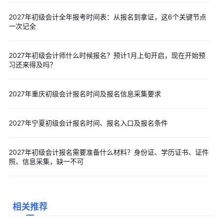
辽宁
2019年11月4日0:00至11月30日
全国会计资格
报名
2027年初级会计全年报考时间表：从报名到拿证，这6个关键节点
23:59
评价网
入口
一次记全
江西
2019年11月14日-28日
全国会计资格
报名
评价网
入口
2027年初级会计师什么时候报名？预计1月上旬开启，现在开始预
吉林
2019年11月5日至11月30日
全国会计资格
报名
习还来得及吗？
评价网
入口
黑龙
2019年11月18日至30日
全国会计资格
报名
2027年重庆初级会计报名时间及报名信息采集要求
江
评价网
入口
宁夏
2019年11月1日-30日
全国会计资格
报名
2027年宁夏初级会计报名时间、报名入口及报名条件
评价网
入口
重庆
2019年11月1日至11月30日
全国会计资格
报名
2027年初级会计报名需要准备什么材料？身份证、学历证书、证件
评价网
入口
照、信息采集，缺一不可
四川
2019年11月15日-30日
全国会计资格
报名
评价网
入口
河南
2019年11月18日00:00至11月28日
全国会计资格
报名
相关推荐
23:59
评价网
入口