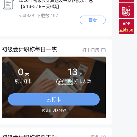
2026年初级会计真题及答案各批次汇总
【5.16-5.18三天6场】
售后
服务
5.49MB 下载数 197
查看
APP
立减150
初级会计职称每日一练
打卡日历
0
13
天
人
累计打卡
打卡人数
去打卡
预计用时3分钟