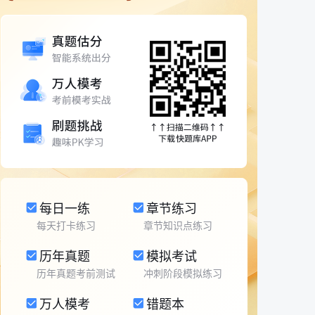
每日一练
章节练习
每天打卡练习
章节知识点练习
历年真题
模拟考试
历年真题考前测试
冲刺阶段模拟练习
万人模考
错题本