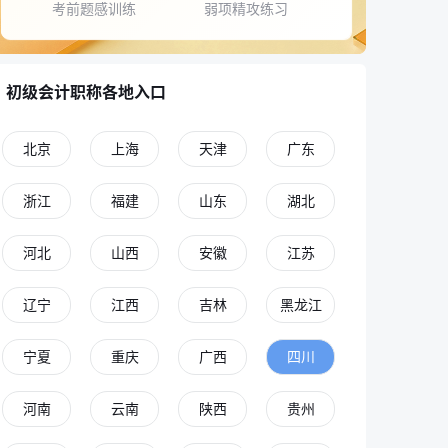
考前题感训练
弱项精攻练习
初级会计职称各地入口
北京
上海
天津
广东
浙江
福建
山东
湖北
河北
山西
安徽
江苏
辽宁
江西
吉林
黑龙江
宁夏
重庆
广西
四川
河南
云南
陕西
贵州