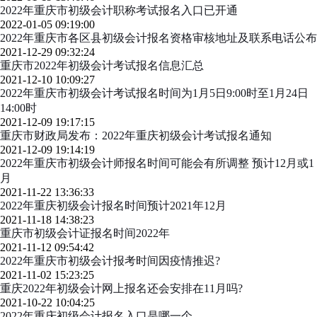
2022年重庆市初级会计职称考试报名入口已开通
2022-01-05 09:19:00
2022年重庆市各区县初级会计报名资格审核地址及联系电话公布
2021-12-29 09:32:24
重庆市2022年初级会计考试报名信息汇总
2021-12-10 10:09:27
2022年重庆市初级会计考试报名时间为1月5日9:00时至1月24日
14:00时
2021-12-09 19:17:15
重庆市财政局发布：2022年重庆初级会计考试报名通知
2021-12-09 19:14:19
2022年重庆市初级会计师报名时间可能会有所调整 预计12月或1
月
2021-11-22 13:36:33
2022年重庆初级会计报名时间预计2021年12月
2021-11-18 14:38:23
重庆市初级会计证报名时间2022年
2021-11-12 09:54:42
2022年重庆市初级会计报考时间因疫情推迟?
2021-11-02 15:23:25
重庆2022年初级会计网上报名还会安排在11月吗?
2021-10-22 10:04:25
2022年重庆初级会计报名入口是哪一个