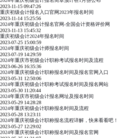
2024年重庆初级会计报名简章预计在1月份公布
2023-11-15 09:47:26
重庆初级会计报名入口官网2023年报名时间
2023-11-14 15:25:56
2024年重庆初级会计报名官网-全国会计资格评价网
2023-11-13 15:45:32
重庆初级会计2024年报名时间
2023-07-25 15:00:59
2024年重庆初级会计师报名时间
2023-07-19 14:29:59
2024年重庆市初级会计职称考试报名时间及流程
2023-06-26 16:35:36
2024年重庆初级会计职称报名时间及报名官网入口
2023-05-31 12:50:06
2024年重庆初级会计职称考试报名时间及报名网站
2023-05-30 11:20:44
2024年重庆市初级会计报名网址及报名时间
2023-05-29 14:28:28
2024年重庆初级会计职称报名时间及流程
2023-05-28 13:23:11
2024年重庆初级会计职称报名流程详解，快来看看吧！
2023-05-27 12:29:02
2024年重庆初级会计职称报名时间及报名官网