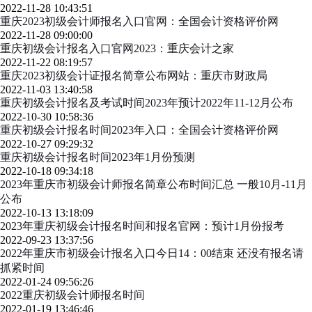
2022-11-28 10:43:51
重庆2023初级会计师报名入口官网：全国会计资格评价网
2022-11-28 09:00:00
重庆初级会计报名入口官网2023：重庆会计之家
2022-11-22 08:19:57
重庆2023初级会计证报名简章公布网站：重庆市财政局
2022-11-03 13:40:58
重庆初级会计报名及考试时间2023年预计2022年11-12月公布
2022-10-30 10:58:36
重庆初级会计报名时间2023年入口：全国会计资格评价网
2022-10-27 09:29:32
重庆初级会计报名时间2023年1月份预测
2022-10-18 09:34:18
2023年重庆市初级会计师报名简章公布时间汇总 一般10月-11月
公布
2022-10-13 13:18:09
2023年重庆初级会计报名时间和报名官网：预计1月份报考
2022-09-23 13:37:56
2022年重庆市初级会计报名入口今日14：00结束 还没有报名请
抓紧时间
2022-01-24 09:56:26
2022重庆初级会计师报名时间
2022-01-19 13:46:46