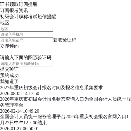
证书领取
订阅提醒
订阅报考资讯
初级会计职称考试短信提醒
地区
获取验证码
立即预约
请输入下面的图形验证码
提交验证
预约成功
我知道了
2027年重庆初级会计报名时间及报名信息采集要求
2026-08-05 14:17:50
2026年重庆市初级会计报名状态查询入口为全国会计人员统一服
务管理平台
2026-02-14 10:49:20
全国会计人员统一服务管理平台2026年重庆初会报名官网入口1
月27日中午12：00结束
2026-01-27 06:50:01