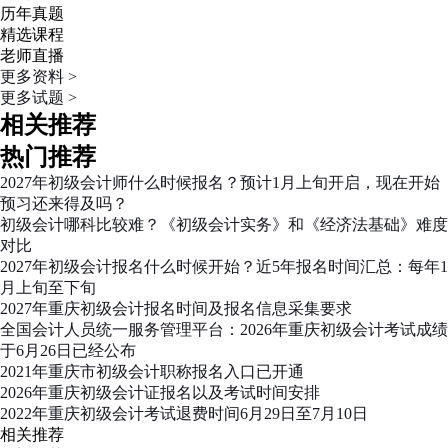
历年真题
精选课程
老师直播
更多资料 >
更多试题 >
相关推荐
热门推荐
2027年初级会计师什么时候报名？预计1月上旬开启，现在开始
预习还来得及吗？
初级会计哪科比较难？《初级会计实务》和《经济法基础》难度
对比
2027年初级会计报名什么时候开始？近5年报名时间汇总：每年1
月上旬至下旬
2027年重庆初级会计报名时间及报名信息采集要求
全国会计人员统一服务管理平台：2026年重庆初级会计考试成绩
于6月26日已经公布
2021年重庆市初级会计职称报名入口已开通
2026年重庆初级会计证报名以及考试时间安排
2022年重庆初级会计考试退费时间6月29日至7月10日
相关推荐