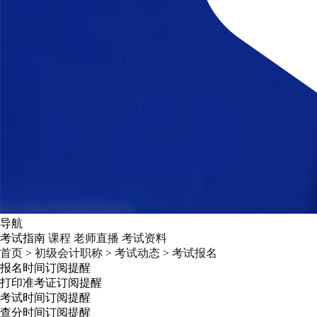
导航
考试指南
课程
老师直播
考试资料
首页
>
初级会计职称
>
考试动态
>
考试报名
报名时间
订阅提醒
打印准考证
订阅提醒
考试时间
订阅提醒
查分时间
订阅提醒