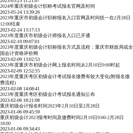
2023-05-25 11:21:07
2024年重庆初级会计职称考试报名官网及时间
2023-05-24 13:39:26
2023年重庆市初级会计职称报名入口官网及时间统一在2月28日
12:00结束
2023-02-24 13:17:13
2023年度重庆市初级会计师报名入口已开通
2023-02-10 09:07:01
2023年度重庆初级会计职称报名方式及流程：重庆市财政局或全
国会计资格评价网
2023-02-09 13:02:53
2023年度重庆市初级会计网上报名时间从2月10日9:00时起
2023-02-09 12:52:55
2023年度重庆考区初级会计考试报名缴费有较大变化(附报名缴
费流程)
2023-02-08 14:08:41
2023年度重庆考区初级会计考试报名通知公布
2023-02-06 18:21:08
重庆初级会计报名时间2023年2月10日至2月28日
2023-01-06 09:45:59
重庆初级会计2023报考时间及缴费时间2月10日9:00-2月28日
18:00
2023-01-06 09:34:43