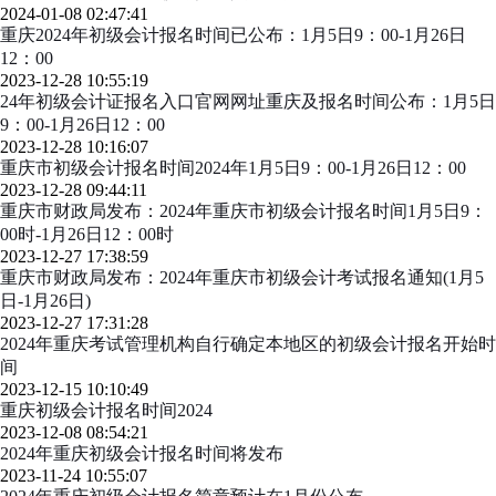
2024-01-08 02:47:41
重庆2024年初级会计报名时间已公布：1月5日9：00-1月26日
12：00
2023-12-28 10:55:19
24年初级会计证报名入口官网网址重庆及报名时间公布：1月5日
9：00-1月26日12：00
2023-12-28 10:16:07
重庆市初级会计报名时间2024年1月5日9：00-1月26日12：00
2023-12-28 09:44:11
重庆市财政局发布：2024年重庆市初级会计报名时间1月5日9：
00时-1月26日12：00时
2023-12-27 17:38:59
重庆市财政局发布：2024年重庆市初级会计考试报名通知(1月5
日-1月26日)
2023-12-27 17:31:28
2024年重庆考试管理机构自行确定本地区的初级会计报名开始时
间
2023-12-15 10:10:49
重庆初级会计报名时间2024
2023-12-08 08:54:21
2024年重庆初级会计报名时间将发布
2023-11-24 10:55:07